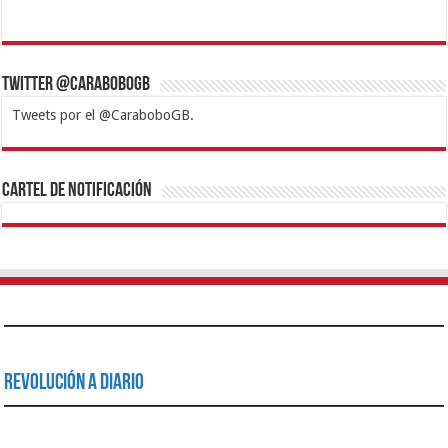
Twitter @CaraboboGB
Tweets por el @CaraboboGB.
1xbet
https://mvbcasino.com/
Betturkey
Betist
Kralbet
Supertotobet
Tipobet
Matadorbet
Mariobet
Cartel de Notificación
Revolución a Diario