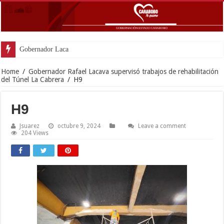
Gobernador Lacava y Alcaldesa C
Home
/
Gobernador Rafael Lacava supervisó trabajos de rehabilitación
del Túnel La Cabrera
/
H9
H9
Jsuarez
octubre 9, 2024
Leave a comment
204 Views