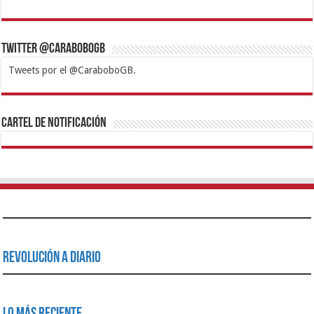
Twitter @CaraboboGB
Tweets por el @CaraboboGB.
1xbet
https://mvbcasino.com/
Betturkey
Betist
Kralbet
Supertotobet
Tipobet
Matadorbet
Mariobet
Cartel de Notificación
Revolución a Diario