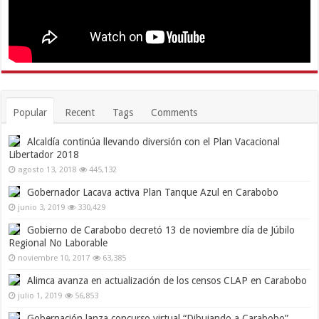
Popular
Recent
Tags
Comments
Alcaldía continúa llevando diversión con el Plan Vacacional
Libertador 2018
agosto 13, 2018
445,132
Gobernador Lacava activa Plan Tanque Azul en Carabobo
junio 3, 2019
330,429
Gobierno de Carabobo decretó 13 de noviembre día de Júbilo
Regional No Laborable
noviembre 10, 2017
63,385
Alimca avanza en actualización de los censos CLAP en Carabobo
julio 1, 2019
56,853
Gobernación lanza concurso virtual “Dibujando a Carabobo”