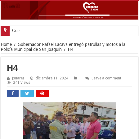
Gobernador Lacava an
Home
/
Gobernador Rafael Lacava entregó patrullas y motos a la
Policía Municipal de San Joaquín
/
H4
H4
Jsuarez
diciembre 11, 2024
Leave a comment
241 Views