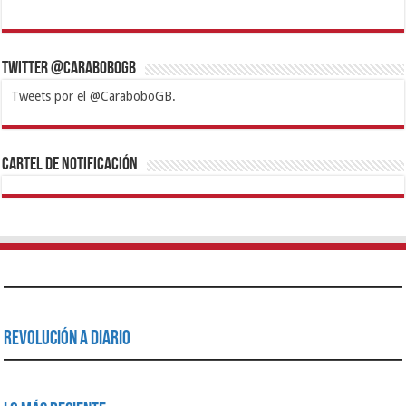
Twitter @CaraboboGB
Tweets por el @CaraboboGB.
1xbet
https://mvbcasino.com/
Betturkey
Betist
Kralbet
Supertotobet
Tipobet
Matadorbet
Mariobet
Cartel de Notificación
Revolución a Diario