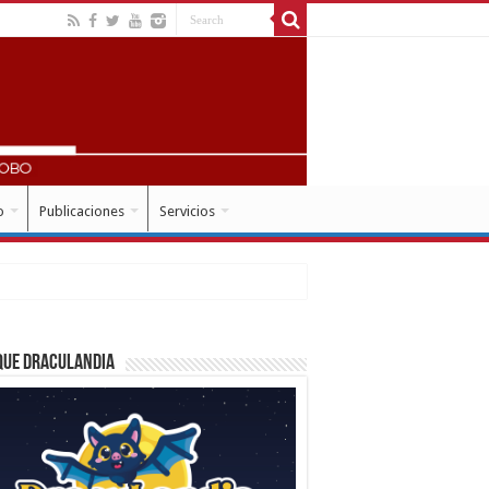
o
Publicaciones
Servicios
que Draculandia