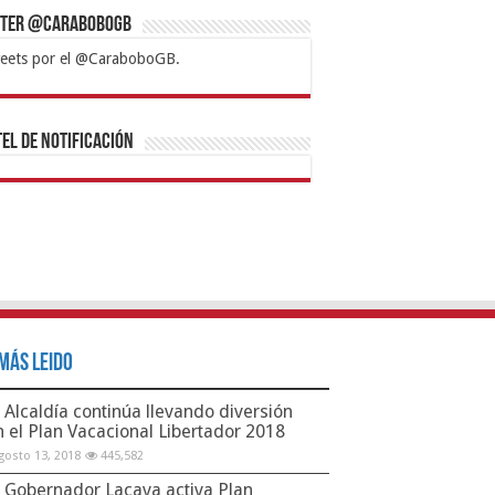
tter @CaraboboGB
eets por el @CaraboboGB.
bet
tps://mvbcasino.com/
Betturkey
Betist
Kralbet
Supertotobet
Tipobet
Matadorbet
Mariobet
Bahis
el de Notificación
Más Leido
Alcaldía continúa llevando diversión
n el Plan Vacacional Libertador 2018
gosto 13, 2018
445,582
Gobernador Lacava activa Plan