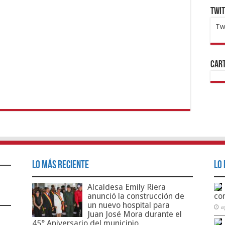
Twi
Tw
1x
ht
Cart
Lo Más Reciente
Lo 
Alcaldesa Emily Riera
anunció la construcción de
co
un nuevo hospital para
a
Juan José Mora durante el
45° Aniversario del municipio