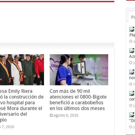
P
Pl
a
Az
j
no
n
esa Emily Riera
Con más de 90 mil
ó la construcción de
atenciones el 0800-Bigote
ce
vo hospital para
benefició a carabobeños
j
osé Mora durante el
en los últimos dos meses
iversario del
agosto 6, 2026
pio
“D
o 7, 2026
j