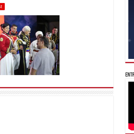
st
Entr