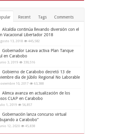
opular
Recent
Tags
Comments
Alcaldía continúa llevando diversión con el
an Vacacional Libertador 2018
gosto 13, 2018
445,582
Gobernador Lacava activa Plan Tanque
ul en Carabobo
unio 3, 2019
330,516
Gobierno de Carabobo decretó 13 de
viembre día de Júbilo Regional No Laborable
oviembre 10, 2017
63,388
Alimca avanza en actualización de los
nsos CLAP en Carabobo
ulio 1, 2019
56,857
Gobernación lanza concurso virtual
ibujando a Carabobo”
unio 12, 2020
45,838