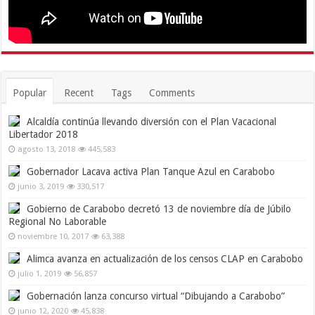
Popular
Recent
Tags
Comments
Alcaldía continúa llevando diversión con el Plan Vacacional
Libertador 2018
agosto 13, 2018
445,583
Gobernador Lacava activa Plan Tanque Azul en Carabobo
junio 3, 2019
330,517
Gobierno de Carabobo decretó 13 de noviembre día de Júbilo
Regional No Laborable
noviembre 10, 2017
63,388
Alimca avanza en actualización de los censos CLAP en Carabobo
julio 1, 2019
56,857
Gobernación lanza concurso virtual “Dibujando a Carabobo”
junio 12, 2020
45,838