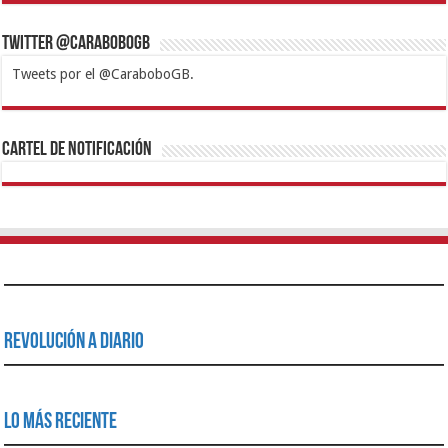
Twitter @CaraboboGB
Tweets por el @CaraboboGB.
1xbet
https://mvbcasino.com/
Betturkey
Betist
Kralbet
Supertotobet
Tipobet
Matadorbet
Mariobet
Cartel de Notificación
Revolución a Diario
Lo Más Reciente