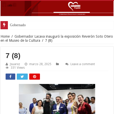
Gobernador Lacava y alcaldesa Riera superv
Home
/
Gobernador Lacava inauguró la exposición Reverón Soto Otero
en el Museo de la Cultura
/
7 (8)
7 (8)
Jsuarez
marzo 28, 2025
Leave a comment
331 Views