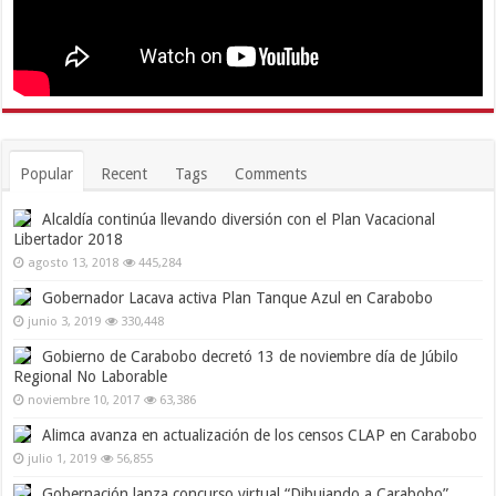
Popular
Recent
Tags
Comments
Alcaldía continúa llevando diversión con el Plan Vacacional
Libertador 2018
agosto 13, 2018
445,284
Gobernador Lacava activa Plan Tanque Azul en Carabobo
junio 3, 2019
330,448
Gobierno de Carabobo decretó 13 de noviembre día de Júbilo
Regional No Laborable
noviembre 10, 2017
63,386
Alimca avanza en actualización de los censos CLAP en Carabobo
julio 1, 2019
56,855
Gobernación lanza concurso virtual “Dibujando a Carabobo”