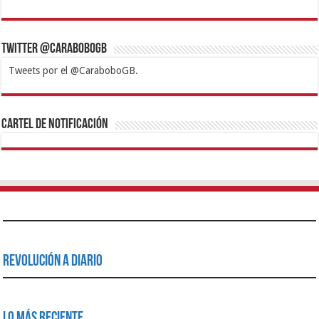
Twitter @CaraboboGB
Tweets por el @CaraboboGB.
1xbet
https://mvbcasino.com/
Betturkey
Betist
Kralbet
Supertotobet
Tipobet
Matadorbet
Mariobet
Cartel de Notificación
Revolución a Diario
Lo Más Reciente