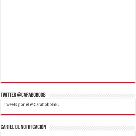
Twitter @CaraboboGB
Tweets por el @CaraboboGB.
1xbet
https://mvbcasino.com/
Betturkey
Betist
Kralbet
Supertotobet
Tipobet
Matadorbet
Mariobet
Cartel de Notificación