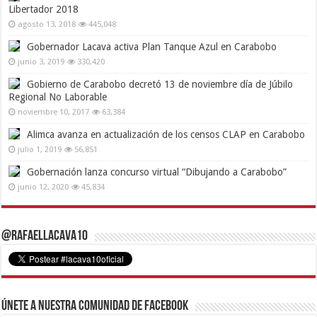
Libertador 2018
agosto 13, 2018
445,048
Gobernador Lacava activa Plan Tanque Azul en Carabobo
junio 3, 2019
330,420
Gobierno de Carabobo decretó 13 de noviembre día de Júbilo
Regional No Laborable
noviembre 10, 2017
63,384
Alimca avanza en actualización de los censos CLAP en Carabobo
julio 1, 2019
56,851
Gobernación lanza concurso virtual “Dibujando a Carabobo”
junio 12, 2020
45,834
@RafaelLacava10
Únete a nuestra comunidad de Facebook