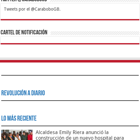
Tweets por el @CaraboboGB.
1xbet
https://mvbcasino.com/
Betturkey
Betist
Kralbet
Supertotobet
Tipobet
Matadorbet
Mariobet
Cartel de Notificación
Revolución a Diario
Lo Más Reciente
Alcaldesa Emily Riera anunció la
construcción de un nuevo hospital para