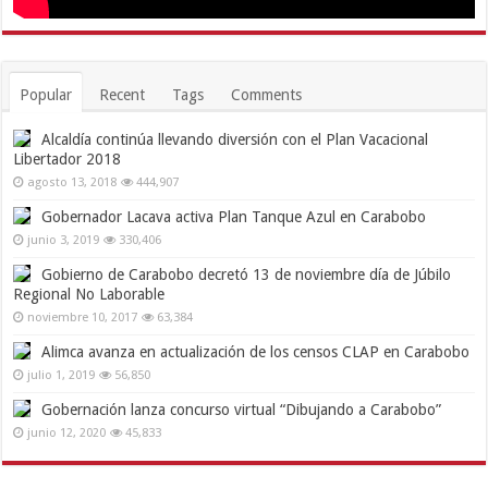
Popular
Recent
Tags
Comments
Alcaldía continúa llevando diversión con el Plan Vacacional
Libertador 2018
agosto 13, 2018
444,907
Gobernador Lacava activa Plan Tanque Azul en Carabobo
junio 3, 2019
330,406
Gobierno de Carabobo decretó 13 de noviembre día de Júbilo
Regional No Laborable
noviembre 10, 2017
63,384
Alimca avanza en actualización de los censos CLAP en Carabobo
julio 1, 2019
56,850
Gobernación lanza concurso virtual “Dibujando a Carabobo”
junio 12, 2020
45,833