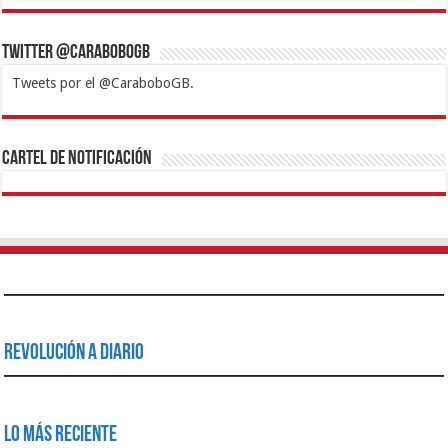
Twitter @CaraboboGB
Tweets por el @CaraboboGB.
1xbet
https://mvbcasino.com/
Betturkey
Betist
Kralbet
Supertotobet
Tipobet
Matadorbet
Mariobet
Cartel de Notificación
Revolución a Diario
Lo Más Reciente