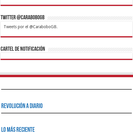
Twitter @CaraboboGB
Tweets por el @CaraboboGB.
1xbet
https://mvbcasino.com/
Betturkey
Betist
Kralbet
Supertotobet
Tipobet
Matadorbet
Mariobet
Cartel de Notificación
Revolución a Diario
Lo Más Reciente