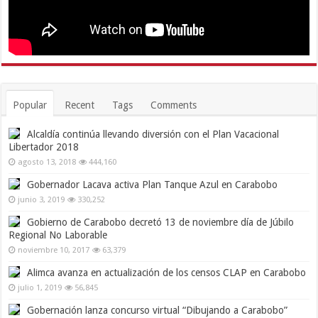
Popular
Recent
Tags
Comments
Alcaldía continúa llevando diversión con el Plan Vacacional
Libertador 2018
agosto 13, 2018
444,160
Gobernador Lacava activa Plan Tanque Azul en Carabobo
junio 3, 2019
330,252
Gobierno de Carabobo decretó 13 de noviembre día de Júbilo
Regional No Laborable
noviembre 10, 2017
63,379
Alimca avanza en actualización de los censos CLAP en Carabobo
julio 1, 2019
56,845
Gobernación lanza concurso virtual “Dibujando a Carabobo”