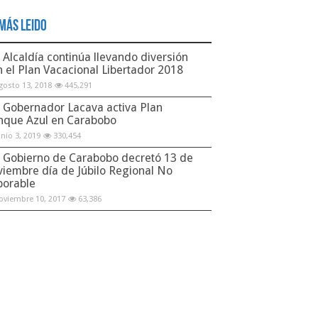
Más Leido
Alcaldía continúa llevando diversión
n el Plan Vacacional Libertador 2018
gosto 13, 2018
445,291
Gobernador Lacava activa Plan
nque Azul en Carabobo
unio 3, 2019
330,454
Gobierno de Carabobo decretó 13 de
viembre día de Júbilo Regional No
borable
oviembre 10, 2017
63,386