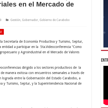
iales en el Mercado de
20
Gestión
,
Gobernador
,
Gobierno de Carabobo
st
la Secretaría de Economía Productiva y Turismo, Septur,
e la entidad a participar en la 5ta.Videoconferencia “Como
gropecuario y Agroindustrial en el Mercado de Valores
Entr
eoconferencias dirigido a los sectores productivos de la
do de manera exitosa con encuentros semanales a través de
ión lograda entre la Gobernación del Estado Carabobo, a
va y Turismo, Septur, y la Superintendencia Nacional de