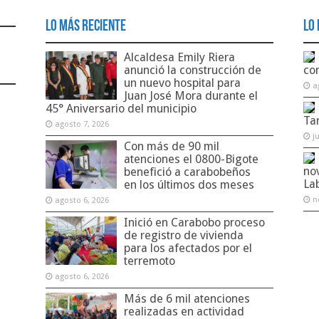
Lo Más Reciente
Lo 
Alcaldesa Emily Riera
anunció la construcción de
co
un nuevo hospital para
a
Juan José Mora durante el
45° Aniversario del municipio
Ta
agosto 7, 2026
j
Con más de 90 mil
atenciones el 0800-Bigote
no
benefició a carabobeños
La
en los últimos dos meses
n
agosto 6, 2026
Inició en Carabobo proceso
de registro de vivienda
para los afectados por el
terremoto
agosto 6, 2026
Más de 6 mil atenciones
realizadas en actividad