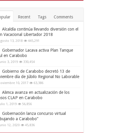
opular
Recent
Tags
Comments
Alcaldía continúa llevando diversión con el
an Vacacional Libertador 2018
gosto 13, 2018
445,291
Gobernador Lacava activa Plan Tanque
ul en Carabobo
unio 3, 2019
330,454
Gobierno de Carabobo decretó 13 de
viembre día de Júbilo Regional No Laborable
oviembre 10, 2017
63,386
Alimca avanza en actualización de los
nsos CLAP en Carabobo
ulio 1, 2019
56,856
Gobernación lanza concurso virtual
ibujando a Carabobo”
unio 12, 2020
45,836