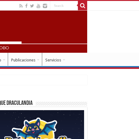
o
Publicaciones
Servicios
que Draculandia