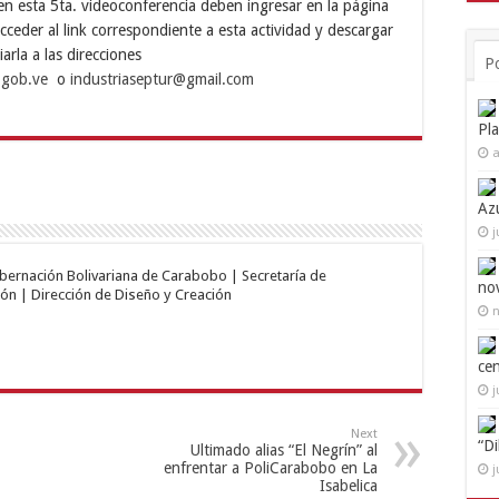
 en esta 5ta. videoconferencia deben ingresar en la página
cceder al link correspondiente a esta actividad y descargar
iarla a las direcciones
P
.gob.ve
o
industriaseptur@gmail.com
Pl
a
Az
j
obernación Bolivariana de Carabobo | Secretaría de
no
ón | Dirección de Diseño y Creación
n
ce
j
Next
“D
Ultimado alias “El Negrín” al
enfrentar a PoliCarabobo en La
j
Isabelica