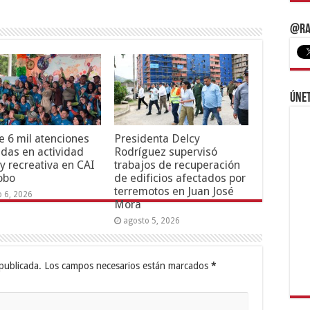
@Ra
Únet
 6 mil atenciones
Presidenta Delcy
adas en actividad
Rodríguez supervisó
 y recreativa en CAI
trabajos de recuperación
obo
de edificios afectados por
terremotos en Juan José
o 6, 2026
Mora
agosto 5, 2026
publicada.
Los campos necesarios están marcados
*