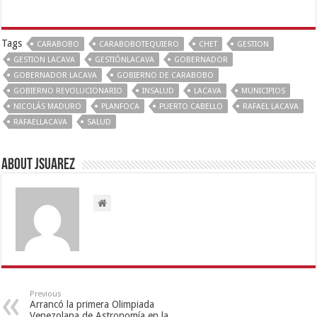
Tags
CARABOBO
CARABOBOTEQUIERO
CHET
GESTION
GESTION LACAVA
GESTIÓNLACAVA
GOBERNADOR
GOBERNADOR LACAVA
GOBIERNO DE CARABOBO
GOBIERNO REVOLUCIONARIO
INSALUD
LACAVA
MUNICIPIOS
NICOLÁS MADURO
PLANFOCA
PUERTO CABELLO
RAFAEL LACAVA
RAFAELLACAVA
SALUD
About Jsuarez
Previous
Arrancó la primera Olimpiada
Venezolana de Astronomía en la