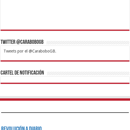
Twitter @CaraboboGB
Tweets por el @CaraboboGB.
1xbet
https://mvbcasino.com/
Betturkey
Betist
Kralbet
Supertotobet
Tipobet
Matadorbet
Mariobet
Cartel de Notificación
Revolución a Diario