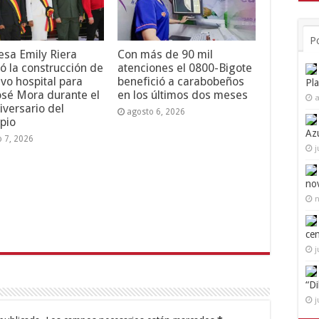
P
esa Emily Riera
Con más de 90 mil
ó la construcción de
atenciones el 0800-Bigote
vo hospital para
benefició a carabobeños
Pl
osé Mora durante el
en los últimos dos meses
a
iversario del
agosto 6, 2026
pio
Az
o 7, 2026
j
no
n
ce
j
“D
j