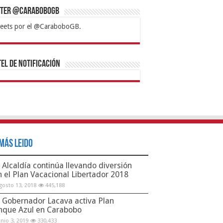
tter @CaraboboGB
eets por el @CaraboboGB.
bet
tps://mvbcasino.com/
Betturkey
Betist
Kralbet
Supertotobet
Tipobet
Matadorbet
Mariobet
Bahis
el de Notificación
Más Leido
Alcaldía continúa llevando diversión
n el Plan Vacacional Libertador 2018
gosto 13, 2018
445,188
Gobernador Lacava activa Plan
nque Azul en Carabobo
unio 3, 2019
330,433