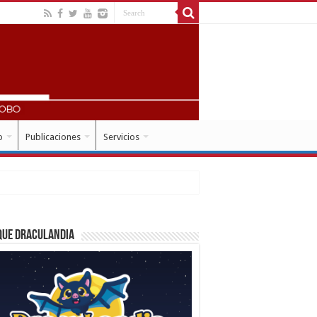
o
Publicaciones
Servicios
que Draculandia