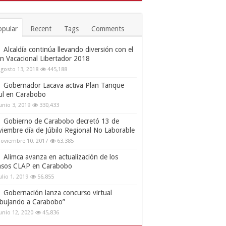
opular
Recent
Tags
Comments
Alcaldía continúa llevando diversión con el
an Vacacional Libertador 2018
gosto 13, 2018
445,188
Gobernador Lacava activa Plan Tanque
ul en Carabobo
unio 3, 2019
330,433
Gobierno de Carabobo decretó 13 de
viembre día de Júbilo Regional No Laborable
oviembre 10, 2017
63,385
Alimca avanza en actualización de los
nsos CLAP en Carabobo
ulio 1, 2019
56,855
Gobernación lanza concurso virtual
ibujando a Carabobo”
unio 12, 2020
45,836