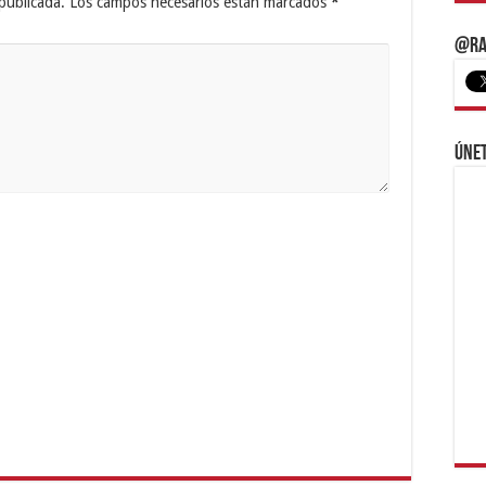
publicada.
Los campos necesarios están marcados
*
@Ra
Únet