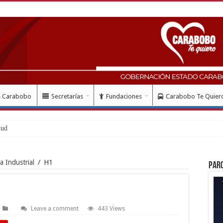
e Carabobo
Secretarías
Fundaciones
Carabobo Te Quier
lud con instalación gratuita de mar
 Industrial
/
H1
Par
Leave a comment
443 Views