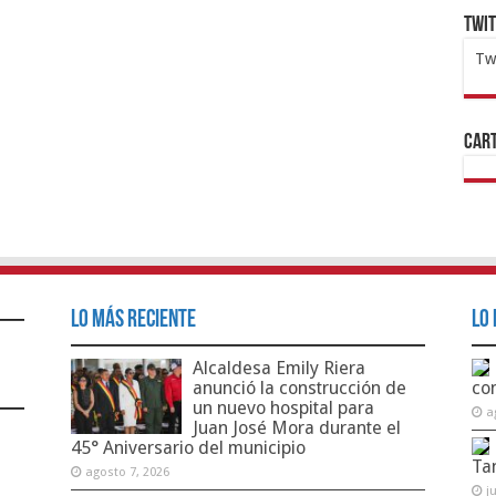
Twi
Tw
1x
ht
Cart
Lo Más Reciente
Lo 
Alcaldesa Emily Riera
anunció la construcción de
co
un nuevo hospital para
a
Juan José Mora durante el
45° Aniversario del municipio
Ta
agosto 7, 2026
j