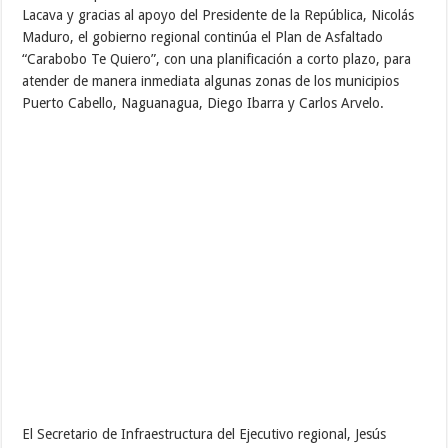
Lacava y gracias al apoyo del Presidente de la República, Nicolás
Maduro, el gobierno regional continúa el Plan de Asfaltado
“Carabobo Te Quiero”, con una planificación a corto plazo, para
atender de manera inmediata algunas zonas de los municipios
Puerto Cabello, Naguanagua, Diego Ibarra y Carlos Arvelo.
El Secretario de Infraestructura del Ejecutivo regional, Jesús
Meza, informó que este cronograma, que contempla la colocación
de más de mil 140 toneladas de asfalto, arrancó este miércoles
con la aplicación de 50, de las cuales 25 serán para la Autopista
Muelle-Sorpresa en Puerto Cabello y las 25 restantes en la
variante San Diego – Bárbula.
Asimismo indicó que, este jueves 02 de noviembre se iniciará la
colocación de 651 toneladas de material asfáltico, detallando que
40 toneladas serán aplicadas en la calle Sucre de la parroquia
Aguas Calientes (Diego Ibarra), 250 en la calle La Estación de