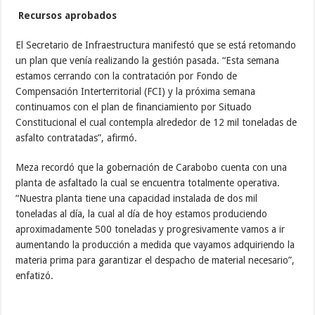
Tags
CARABOBO
CARABOBOTEQUIERO
GOBERNADOR LACAVA
GOBIERNO REVOLUCIONARIO
RAFAELLACAVA
VALENCIA
VENEZUELA
VIALIADAD
About sinusuarioasignado
Redacción Digital de la Gobernación Bolivariana de
Carabobo | Secretaría de Comunicación e
Información | Dirección de Diseño y Creación
Previous
Lacava impulsa reactivación y
desarrollo de sector automotriz
Next
Fundadeporte inició Plan de
Embellecimiento en instalaciones
deportivas
Related Articles