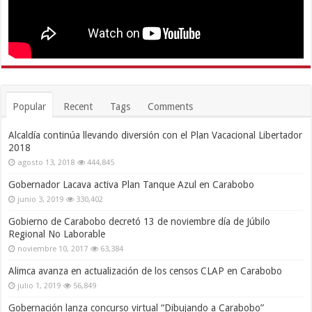
@RafaelLacava10
Únete a nuestra comunidad de Facebook