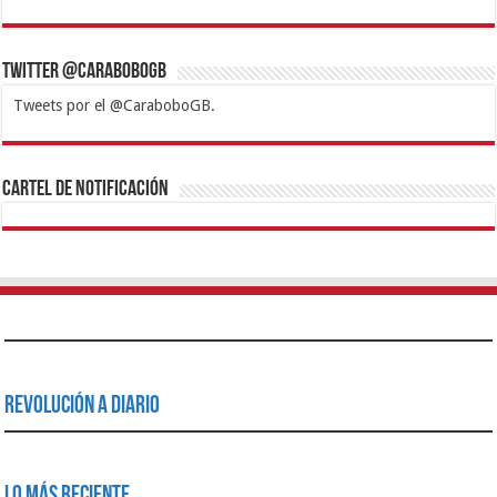
los afectados por el terremoto
agosto 6, 2026
Más de 6 mil atenciones realizadas en actividad lúdica y
recreativa en CAI Carabobo
agosto 6, 2026
Ministra de Turismo lideró encuentro con prestadores de
servicio del eje costero carabobeño
agosto 5, 2026
Presidenta Delcy Rodríguez supervisó trabajos de
recuperación de edificios afectados por terremotos en
Juan José Mora
agosto 5, 2026
Lo Más Leido
Alcaldía continúa llevando diversión con el Plan
Vacacional Libertador 2018
agosto 13, 2018
444,845
Gobernador Lacava activa Plan Tanque Azul en Carabobo
junio 3, 2019
330,402