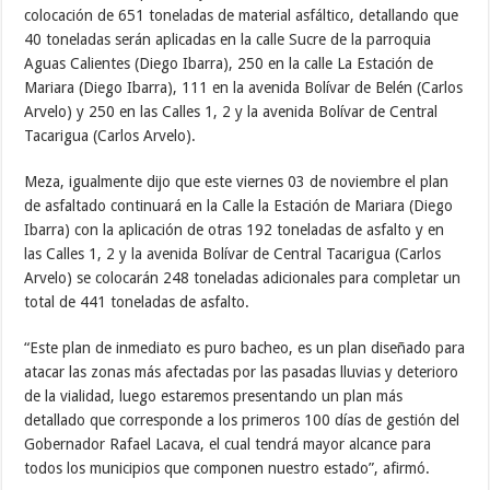
El Secretario de Infraestructura manifestó que se está retomando
un plan que venía realizando la gestión pasada. “Esta semana
estamos cerrando con la contratación por Fondo de
Compensación Interterritorial (FCI) y la próxima semana
continuamos con el plan de financiamiento por Situado
Constitucional el cual contempla alrededor de 12 mil toneladas de
asfalto contratadas”, afirmó.
Meza recordó que la gobernación de Carabobo cuenta con una
planta de asfaltado la cual se encuentra totalmente operativa.
“Nuestra planta tiene una capacidad instalada de dos mil
toneladas al día, la cual al día de hoy estamos produciendo
aproximadamente 500 toneladas y progresivamente vamos a ir
aumentando la producción a medida que vayamos adquiriendo la
materia prima para garantizar el despacho de material necesario”,
enfatizó.