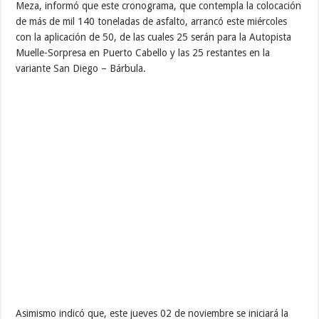
Mariara (Diego Ibarra), 111 en la avenida Bolívar de Belén (Carlos
Arvelo) y 250 en las Calles 1, 2 y la avenida Bolívar de Central
Tacarigua (Carlos Arvelo).
Meza, igualmente dijo que este viernes 03 de noviembre el plan
de asfaltado continuará en la Calle la Estación de Mariara (Diego
Ibarra) con la aplicación de otras 192 toneladas de asfalto y en
las Calles 1, 2 y la avenida Bolívar de Central Tacarigua (Carlos
Arvelo) se colocarán 248 toneladas adicionales para completar un
total de 441 toneladas de asfalto.
“Este plan de inmediato es puro bacheo, es un plan diseñado para
atacar las zonas más afectadas por las pasadas lluvias y deterioro
de la vialidad, luego estaremos presentando un plan más
detallado que corresponde a los primeros 100 días de gestión del
Gobernador Rafael Lacava, el cual tendrá mayor alcance para
todos los municipios que componen nuestro estado”, afirmó.
Recursos aprobados