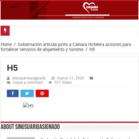
Carabobo participó en Mesa de trabajo presidencial para potenciar comercio e
Home
/
Gobernación articula junto a Cámara Hotelera acciones para
fortalecer servicios de alojamiento y turismo
/
H5
H5
sinusuarioasignado
marzo 11, 2020
Leave a comment
511 Views
About sinusuarioasignado