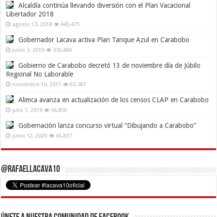
Alcaldía continúa llevando diversión con el Plan Vacacional
Libertador 2018
agosto 13, 2018
445,475
Gobernador Lacava activa Plan Tanque Azul en Carabobo
junio 3, 2019
330,484
Gobierno de Carabobo decretó 13 de noviembre día de Júbilo
Regional No Laborable
noviembre 10, 2017
63,387
Alimca avanza en actualización de los censos CLAP en Carabobo
julio 1, 2019
56,856
Gobernación lanza concurso virtual “Dibujando a Carabobo”
junio 12, 2020
45,837
@RafaelLacava10