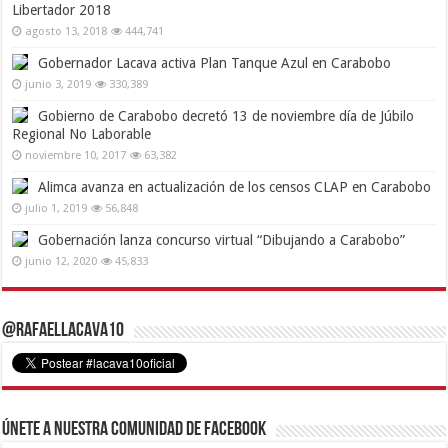
Libertador 2018
agosto 13, 2018
444,741
Gobernador Lacava activa Plan Tanque Azul en Carabobo
junio 3, 2019
330,389
Gobierno de Carabobo decretó 13 de noviembre día de Júbilo
Regional No Laborable
noviembre 10, 2017
63,382
Alimca avanza en actualización de los censos CLAP en Carabobo
julio 1, 2019
56,848
Gobernación lanza concurso virtual “Dibujando a Carabobo”
junio 12, 2020
45,833
@RafaelLacava10
Únete a nuestra comunidad de Facebook