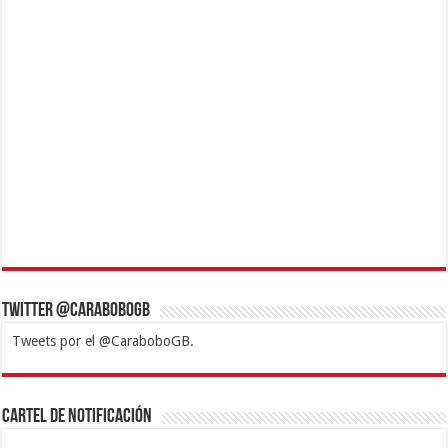
Twitter @CaraboboGB
Tweets por el @CaraboboGB.
1xbet
https://mvbcasino.com/
Betturkey
Betist
Kralbet
Supertotobet
Tipobet
Matadorbet
Mariobet
Cartel de Notificación