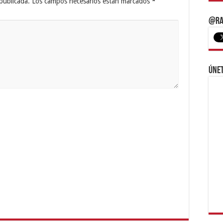
publicada.
Los campos necesarios están marcados
*
@Ra
Únet