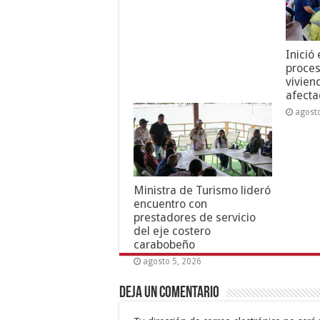
Inició
proces
vivien
afecta
agost
Ministra de Turismo lideró
encuentro con
prestadores de servicio
del eje costero
carabobeño
agosto 5, 2026
Deja un comentario