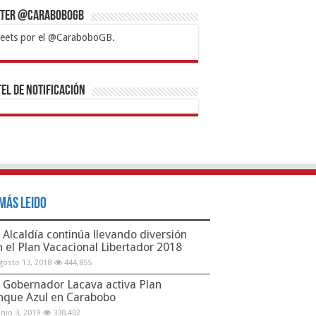
tter @CaraboboGB
eets por el @CaraboboGB.
bet
tps://mvbcasino.com/
Betturkey
Betist
Kralbet
Supertotobet
Tipobet
Matadorbet
Mariobet
Bahis
el de Notificación
Más Leido
Alcaldía continúa llevando diversión
n el Plan Vacacional Libertador 2018
gosto 13, 2018
444,855
Gobernador Lacava activa Plan
nque Azul en Carabobo
unio 3, 2019
330,402