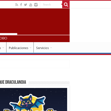
o
Publicaciones
Servicios
que Draculandia