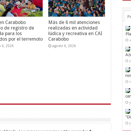
P
 en Carabobo
Más de 6 mil atenciones
o de registro de
realizadas en actividad
da para los
lúdica y recreativa en CAI
Pl
dos por el terremoto
Carabobo
a
o 6, 2026
agosto 6, 2026
Az
j
no
n
ce
j
“D
j