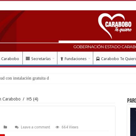
e Carabobo
Secretarías
Fundaciones
Carabobo Te Quier
en Carabobo
/
H5 (4)
Par
Leave a comment
664 Views