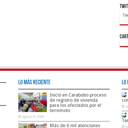
Twi
Tw
1x
ht
Cart
Lo Más Reciente
Lo 
Inició en Carabobo proceso
de registro de vivienda
co
para los afectados por el
a
terremoto
agosto 6, 2026
Ta
Más de 6 mil atenciones
j