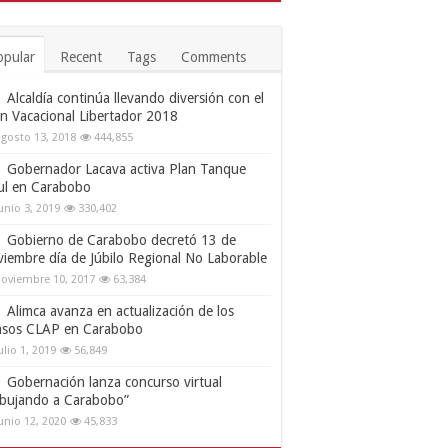
opular
Recent
Tags
Comments
Alcaldía continúa llevando diversión con el
an Vacacional Libertador 2018
gosto 13, 2018
444,855
Gobernador Lacava activa Plan Tanque
ul en Carabobo
unio 3, 2019
330,402
Gobierno de Carabobo decretó 13 de
viembre día de Júbilo Regional No Laborable
oviembre 10, 2017
63,384
Alimca avanza en actualización de los
nsos CLAP en Carabobo
ulio 1, 2019
56,849
Gobernación lanza concurso virtual
ibujando a Carabobo”
unio 12, 2020
45,833