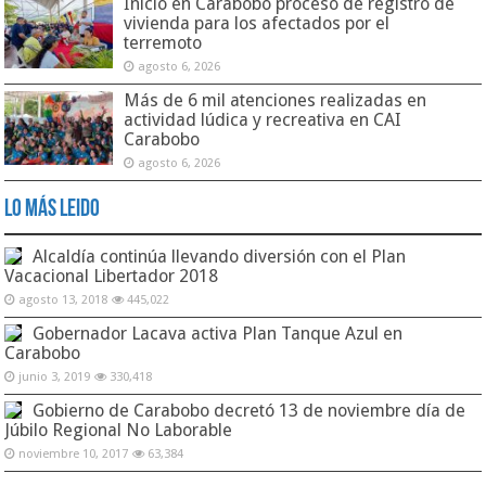
Inició en Carabobo proceso de registro de
vivienda para los afectados por el
terremoto
agosto 6, 2026
Más de 6 mil atenciones realizadas en
actividad lúdica y recreativa en CAI
Carabobo
agosto 6, 2026
Lo Más Leido
Alcaldía continúa llevando diversión con el Plan
Vacacional Libertador 2018
agosto 13, 2018
445,022
Gobernador Lacava activa Plan Tanque Azul en
Carabobo
junio 3, 2019
330,418
Gobierno de Carabobo decretó 13 de noviembre día de
Júbilo Regional No Laborable
noviembre 10, 2017
63,384