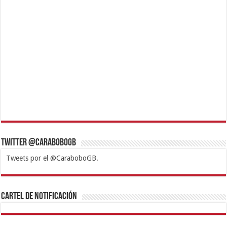
Twitter @CaraboboGB
Tweets por el @CaraboboGB.
1xbet
https://mvbcasino.com/
Betturkey
Betist
Kralbet
Supertotobet
Tipobet
Matadorbet
Mariobet
Cartel de Notificación