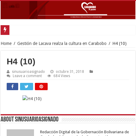
Gobernador Lacava anunció colocación de más de mil 500 toneladas de asfalt
Home
/
Gestión de Lacava realza la cultura en Carabobo
/
H4 (10)
H4 (10)
sinusuarioasignado
octubre 31, 2018
Leave a comment
684 Views
About sinusuarioasignado
Redacción Digital de la Gobernación Bolivariana de