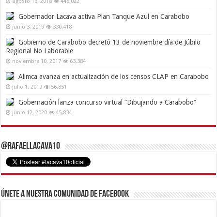
agosto 13, 2018
445,022
Gobernador Lacava activa Plan Tanque Azul en Carabobo
junio 3, 2019
330,418
Gobierno de Carabobo decretó 13 de noviembre día de Júbilo
Regional No Laborable
noviembre 10, 2017
63,384
Alimca avanza en actualización de los censos CLAP en Carabobo
julio 1, 2019
56,851
Gobernación lanza concurso virtual “Dibujando a Carabobo”
junio 12, 2020
45,834
@RafaelLacava10
Únete a nuestra comunidad de Facebook