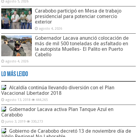
agosto 5, 2026
Carabobo participó en Mesa de trabajo
presidencial para potenciar comercio
exterior
agosto 4, 2026
Gobernador Lacava anunció colocación de
más de mil 500 toneladas de asfaltado en
la autopista Muelles- El Palito en Puerto
Cabello
agosto 4, 2026
Lo Más Leido
Alcaldía continúa llevando diversión con el Plan
Vacacional Libertador 2018
agosto 13, 2018
444,265
Gobernador Lacava activa Plan Tanque Azul en
Carabobo
junio 3, 2019
330,273
Gobierno de Carabobo decretó 13 de noviembre día de
Júbilo Regional No Laborable