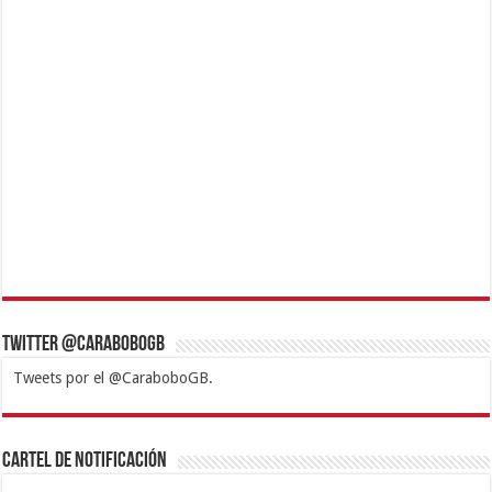
Twitter @CaraboboGB
Tweets por el @CaraboboGB.
1xbet
https://mvbcasino.com/
Betturkey
Betist
Kralbet
Supertotobet
Tipobet
Matadorbet
Mariobet
Cartel de Notificación