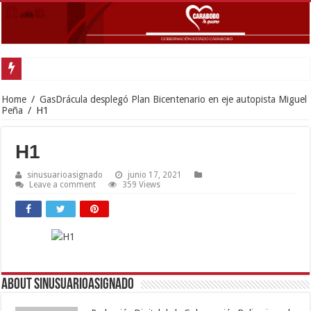
Home
/
GasDrácula desplegó Plan Bicentenario en eje autopista Miguel
Peña
/
H1
H1
sinusuarioasignado
junio 17, 2021
Leave a comment
359 Views
About sinusuarioasignado