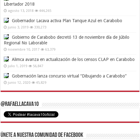
Libertador 2018
agosto 13, 2018
444,265
Gobernador Lacava activa Plan Tanque Azul en Carabobo
junio 3, 2019
330,273
Gobierno de Carabobo decretó 13 de noviembre día de Júbilo
Regional No Laborable
noviembre 10, 2017
63,379
Alimca avanza en actualización de los censos CLAP en Carabobo
julio 1, 2019
56,847
Gobernación lanza concurso virtual “Dibujando a Carabobo”
junio 12, 2020
45,829
@RafaelLacava10
Únete a nuestra comunidad de Facebook