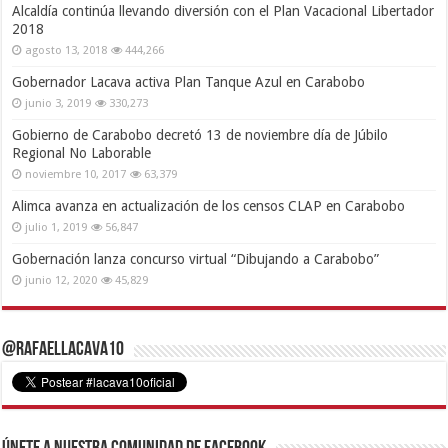
Alcaldía continúa llevando diversión con el Plan Vacacional Libertador
2018
agosto 13, 2018
444,266
Gobernador Lacava activa Plan Tanque Azul en Carabobo
junio 3, 2019
330,273
Gobierno de Carabobo decretó 13 de noviembre día de Júbilo
Regional No Laborable
noviembre 10, 2017
63,379
Alimca avanza en actualización de los censos CLAP en Carabobo
julio 1, 2019
56,847
Gobernación lanza concurso virtual “Dibujando a Carabobo”
junio 12, 2020
45,829
@RafaelLacava10