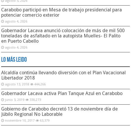
agosto 5, 2026
Carabobo participó en Mesa de trabajo presidencial para
potenciar comercio exterior
agosto 4, 2026
Gobernador Lacava anunció colocación de más de mil 500
toneladas de asfaltado en la autopista Muelles- El Palito
en Puerto Cabello
agosto 4, 2026
Lo Más Leido
Alcaldía continúa llevando diversión con el Plan Vacacional
Libertador 2018
agosto 13, 2018
444,266
Gobernador Lacava activa Plan Tanque Azul en Carabobo
junio 3, 2019
330,273
Gobierno de Carabobo decretó 13 de noviembre día de
Júbilo Regional No Laborable
noviembre 10, 2017
63,379