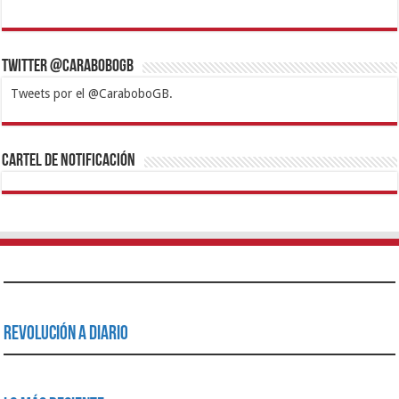
Twitter @CaraboboGB
Tweets por el @CaraboboGB.
1xbet
https://mvbcasino.com/
Betturkey
Betist
Kralbet
Supertotobet
Tipobet
Matadorbet
Mariobet
Cartel de Notificación
Revolución a Diario