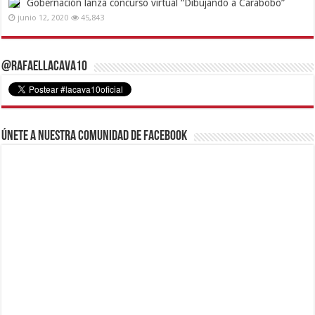
Gobernación lanza concurso virtual “Dibujando a Carabobo”
junio 12, 2020
45,843
@RafaelLacava10
Únete a nuestra comunidad de Facebook