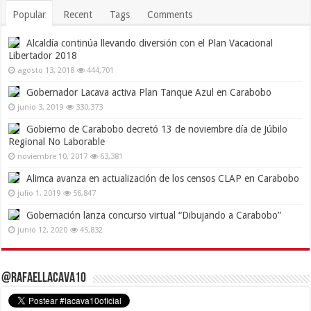
Popular
Recent
Tags
Comments
Alcaldía continúa llevando diversión con el Plan Vacacional
Libertador 2018
agosto 13, 2018
444,701
Gobernador Lacava activa Plan Tanque Azul en Carabobo
junio 3, 2019
330,373
Gobierno de Carabobo decretó 13 de noviembre día de Júbilo
Regional No Laborable
noviembre 10, 2017
63,381
Alimca avanza en actualización de los censos CLAP en Carabobo
julio 1, 2019
56,847
Gobernación lanza concurso virtual “Dibujando a Carabobo”
junio 12, 2020
45,832
@RafaelLacava10