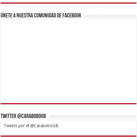
Únete a nuestra comunidad de Facebook
Twitter @CaraboboGB
Tweets por el @CaraboboGB.
1xbet
https://mvbcasino.com/
Betturkey
Betist
Kralbet
Supertotobet
Tipobet
Matadorbet
Mariobet