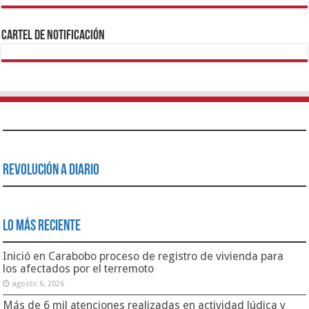
1xbet
https://mvbcasino.com/
Betturkey
Betist
Kralbet
Supertotobet
Tipobet
Matadorbet
Mariobet
Cartel de Notificación
Revolución a Diario
Lo Más Reciente
Inició en Carabobo proceso de registro de vivienda para
los afectados por el terremoto
agosto 6, 2026
Más de 6 mil atenciones realizadas en actividad lúdica y