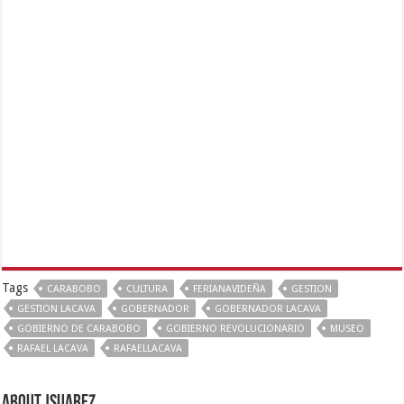
Tags
CARABOBO
CULTURA
FERIANAVIDEÑA
GESTION
GESTION LACAVA
GOBERNADOR
GOBERNADOR LACAVA
GOBIERNO DE CARABOBO
GOBIERNO REVOLUCIONARIO
MUSEO
RAFAEL LACAVA
RAFAELLACAVA
About Jsuarez