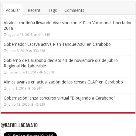
Popular
Recent
Tags
Comments
Alcaldía continúa llevando diversión con el Plan Vacacional Libertador
2018
agosto 13, 2018
444,345
Gobernador Lacava activa Plan Tanque Azul en Carabobo
junio 3, 2019
330,288
Gobierno de Carabobo decretó 13 de noviembre día de Júbilo
Regional No Laborable
noviembre 10, 2017
63,379
Alimca avanza en actualización de los censos CLAP en Carabobo
julio 1, 2019
56,847
Gobernación lanza concurso virtual “Dibujando a Carabobo”
junio 12, 2020
45,829
@RafaelLacava10