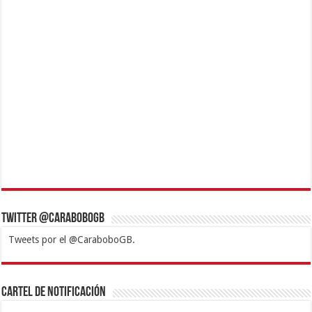
Twitter @CaraboboGB
Tweets por el @CaraboboGB.
1xbet
https://mvbcasino.com/
Betturkey
Betist
Kralbet
Supertotobet
Tipobet
Matadorbet
Mariobet
Cartel de Notificación