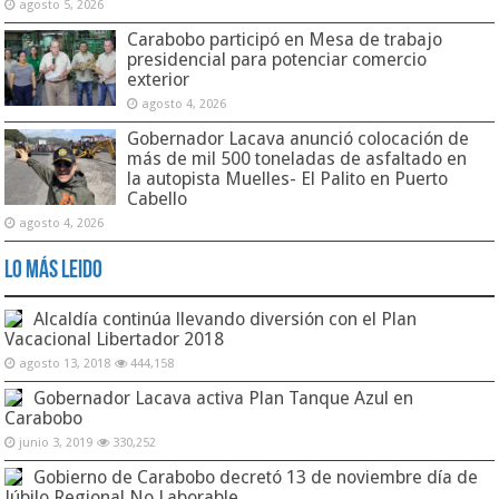
agosto 5, 2026
Carabobo participó en Mesa de trabajo
presidencial para potenciar comercio
exterior
agosto 4, 2026
Gobernador Lacava anunció colocación de
más de mil 500 toneladas de asfaltado en
la autopista Muelles- El Palito en Puerto
Cabello
agosto 4, 2026
Lo Más Leido
Alcaldía continúa llevando diversión con el Plan
Vacacional Libertador 2018
agosto 13, 2018
444,158
Gobernador Lacava activa Plan Tanque Azul en
Carabobo
junio 3, 2019
330,252
Gobierno de Carabobo decretó 13 de noviembre día de
Júbilo Regional No Laborable