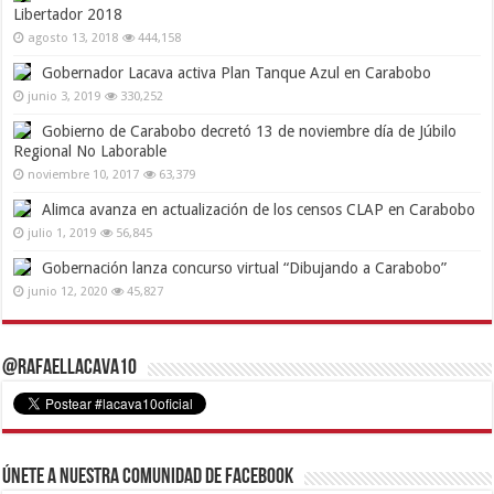
Libertador 2018
agosto 13, 2018
444,158
Gobernador Lacava activa Plan Tanque Azul en Carabobo
junio 3, 2019
330,252
Gobierno de Carabobo decretó 13 de noviembre día de Júbilo
Regional No Laborable
noviembre 10, 2017
63,379
Alimca avanza en actualización de los censos CLAP en Carabobo
julio 1, 2019
56,845
Gobernación lanza concurso virtual “Dibujando a Carabobo”
junio 12, 2020
45,827
@RafaelLacava10
Únete a nuestra comunidad de Facebook