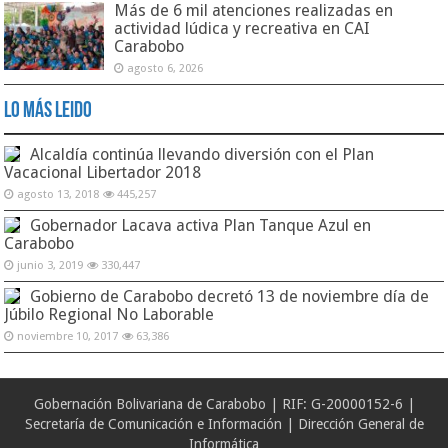
Más de 6 mil atenciones realizadas en
actividad lúdica y recreativa en CAI
Carabobo
agosto 6, 2026
Lo Más Leido
Alcaldía continúa llevando diversión con el Plan
Vacacional Libertador 2018
agosto 13, 2018
445,257
Gobernador Lacava activa Plan Tanque Azul en
Carabobo
junio 3, 2019
330,447
Gobierno de Carabobo decretó 13 de noviembre día de
Júbilo Regional No Laborable
noviembre 10, 2017
63,386
Gobernación Bolivariana de Carabobo | RIF: G-20000152-6 |
Secretaría de Comunicación e Información | Dirección General de
Informática