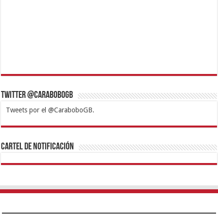
Twitter @CaraboboGB
Tweets por el @CaraboboGB.
1xbet
https://mvbcasino.com/
Betturkey
Betist
Kralbet
Supertotobet
Tipobet
Matadorbet
Mariobet
Cartel de Notificación