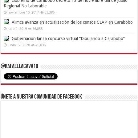
Gobierno de Carabobo decretó 13 de noviembre día de Júbilo
Regional No Laborable
noviembre 10, 2017
63,386
Alimca avanza en actualización de los censos CLAP en Carabobo
julio 1, 2019
56,855
Gobernación lanza concurso virtual “Dibujando a Carabobo”
junio 12, 2020
45,836
@RafaelLacava10
Únete a nuestra comunidad de Facebook