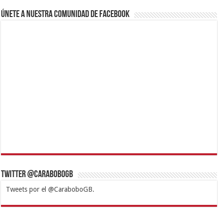
Únete a nuestra comunidad de Facebook
Twitter @CaraboboGB
Tweets por el @CaraboboGB.
1xbet
https://mvbcasino.com/
Betturkey
Betist
Kralbet
Supertotobet
Tipobet
Matadorbet
Mariobet