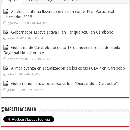
Alcaldía continúa llevando diversión con el Plan Vacacional
Libertador 2018
agosto 13, 2018
444,197
Gobernador Lacava activa Plan Tanque Azul en Carabobo
junio 3, 2019
330,254
Gobierno de Carabobo decretó 13 de noviembre día de Júbilo
Regional No Laborable
noviembre 10, 2017
63,379
Alimca avanza en actualización de los censos CLAP en Carabobo
julio 1, 2019
56,846
Gobernación lanza concurso virtual “Dibujando a Carabobo”
junio 12, 2020
45,827
@RafaelLacava10