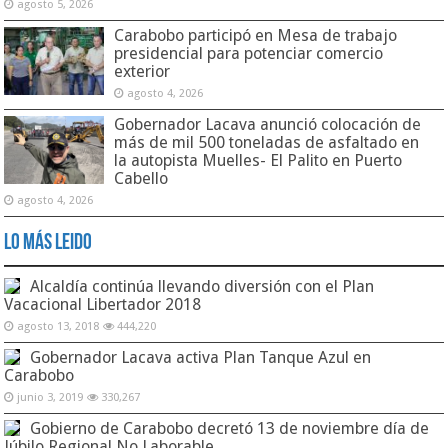
agosto 5, 2026
Carabobo participó en Mesa de trabajo
presidencial para potenciar comercio
exterior
agosto 4, 2026
Gobernador Lacava anunció colocación de
más de mil 500 toneladas de asfaltado en
la autopista Muelles- El Palito en Puerto
Cabello
agosto 4, 2026
Lo Más Leido
Alcaldía continúa llevando diversión con el Plan
Vacacional Libertador 2018
agosto 13, 2018
444,220
Gobernador Lacava activa Plan Tanque Azul en
Carabobo
junio 3, 2019
330,267
Gobierno de Carabobo decretó 13 de noviembre día de
Júbilo Regional No Laborable