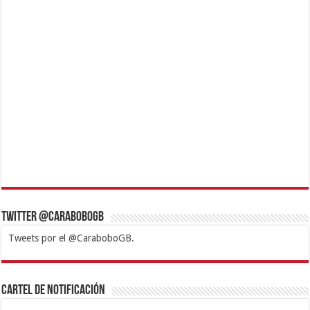
Twitter @CaraboboGB
Tweets por el @CaraboboGB.
1xbet
https://mvbcasino.com/
Betturkey
Betist
Kralbet
Supertotobet
Tipobet
Matadorbet
Mariobet
Cartel de Notificación