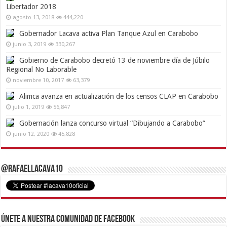
Libertador 2018
agosto 13, 2018
444,220
Gobernador Lacava activa Plan Tanque Azul en Carabobo
junio 3, 2019
330,267
Gobierno de Carabobo decretó 13 de noviembre día de Júbilo
Regional No Laborable
noviembre 10, 2017
63,379
Alimca avanza en actualización de los censos CLAP en Carabobo
julio 1, 2019
56,847
Gobernación lanza concurso virtual “Dibujando a Carabobo”
junio 12, 2020
45,828
@RafaelLacava10
Únete a nuestra comunidad de Facebook