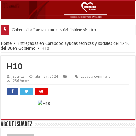
Gobernador Lacava a un mes del doblete sísmico: “Honro al valien
Home
/
Entregadas en Carabobo ayudas técnicas y sociales del 1X10
del Buen Gobierno
/
H10
H10
Jsuarez
abril 27, 2024
Leave a comment
236 Views
About Jsuarez