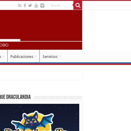
o
Publicaciones
Servicios
que Draculandia