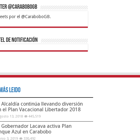
tter @CaraboboGB
eets por el @CaraboboGB.
bet
tps://mvbcasino.com/
Betturkey
Betist
Kralbet
Supertotobet
Tipobet
Matadorbet
Mariobet
Bahis
el de Notificación
Más Leido
Alcaldía continúa llevando diversión
n el Plan Vacacional Libertador 2018
gosto 13, 2018
445,519
Gobernador Lacava activa Plan
nque Azul en Carabobo
unio 3, 2019
330,492