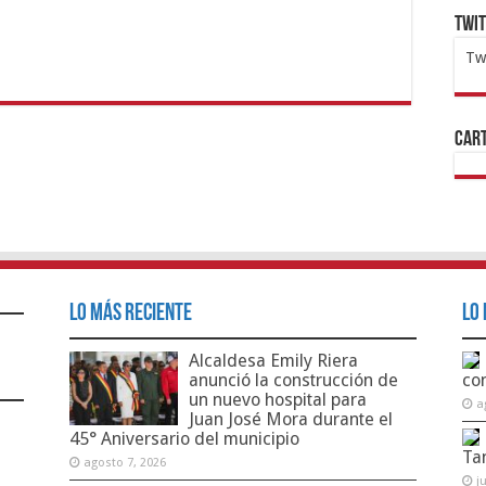
Twi
Tw
1x
ht
Cart
Lo Más Reciente
Lo 
Alcaldesa Emily Riera
anunció la construcción de
co
un nuevo hospital para
a
Juan José Mora durante el
45° Aniversario del municipio
Ta
agosto 7, 2026
j