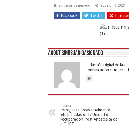
sinusuarioasignado
agosto 10, 2021
Facebook
Twitter
Pintere
About sinusuarioasignado
Redacción Digital de la G
Comunicación e Informaci
Previous
Entregadas áreas totalmente
rehabilitadas de la Unidad de
Recuperación Post Anestésica de
la CHET