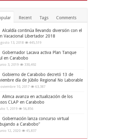
opular
Recent
Tags
Comments
Alcaldía continúa llevando diversión con el
an Vacacional Libertador 2018
gosto 13, 2018
445,519
Gobernador Lacava activa Plan Tanque
ul en Carabobo
unio 3, 2019
330,492
Gobierno de Carabobo decretó 13 de
viembre día de Júbilo Regional No Laborable
oviembre 10, 2017
63,387
Alimca avanza en actualización de los
nsos CLAP en Carabobo
ulio 1, 2019
56,856
Gobernación lanza concurso virtual
ibujando a Carabobo”
unio 12, 2020
45,837