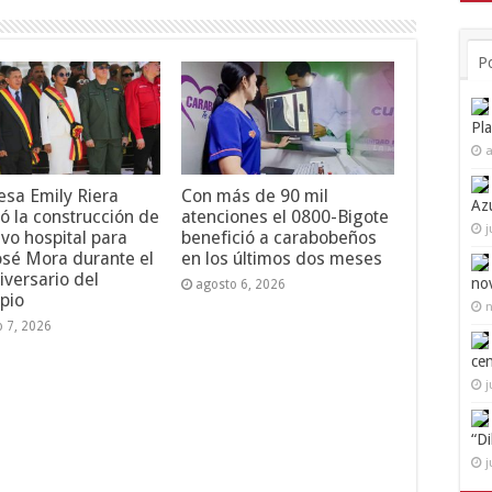
P
Pl
a
esa Emily Riera
Con más de 90 mil
Az
ó la construcción de
atenciones el 0800-Bigote
j
vo hospital para
benefició a carabobeños
osé Mora durante el
en los últimos dos meses
iversario del
no
agosto 6, 2026
pio
n
o 7, 2026
ce
j
“D
j