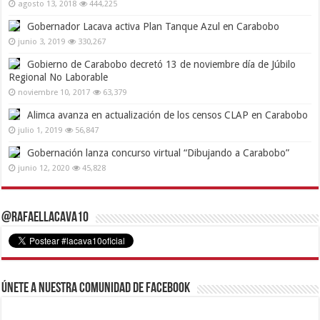
agosto 13, 2018
444,225
Gobernador Lacava activa Plan Tanque Azul en Carabobo
junio 3, 2019
330,267
Gobierno de Carabobo decretó 13 de noviembre día de Júbilo
Regional No Laborable
noviembre 10, 2017
63,379
Alimca avanza en actualización de los censos CLAP en Carabobo
julio 1, 2019
56,847
Gobernación lanza concurso virtual “Dibujando a Carabobo”
junio 12, 2020
45,828
@RafaelLacava10
Únete a nuestra comunidad de Facebook