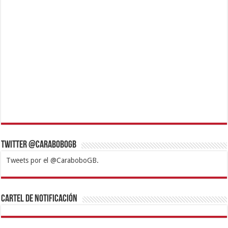
Twitter @CaraboboGB
Tweets por el @CaraboboGB.
1xbet
https://mvbcasino.com/
Betturkey
Betist
Kralbet
Supertotobet
Tipobet
Matadorbet
Mariobet
Cartel de Notificación