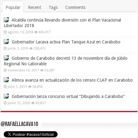
Popular
Recent
Tags
Comments
Alcaldía continúa llevando diversión con el Plan Vacacional
Libertador 2018
agosto 13, 2018
445,417
Gobernador Lacava activa Plan Tanque Azul en Carabobo
junio 3, 2019
330,472
Gobierno de Carabobo decretó 13 de noviembre día de Júbilo
Regional No Laborable
noviembre 10, 2017
63,387
Alimca avanza en actualización de los censos CLAP en Carabobo
julio 1, 2019
56,856
Gobernación lanza concurso virtual “Dibujando a Carabobo”
junio 12, 2020
45,837
@RafaelLacava10