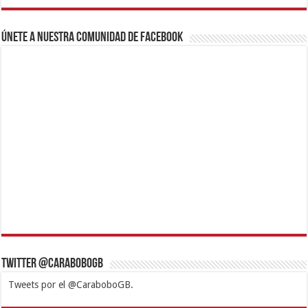
Únete a nuestra comunidad de Facebook
Twitter @CaraboboGB
Tweets por el @CaraboboGB.
1xbet
https://mvbcasino.com/
Betturkey
Betist
Kralbet
Supertotobet
Tipobet
Matadorbet
Mariobet