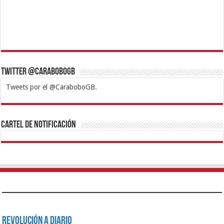
Twitter @CaraboboGB
Tweets por el @CaraboboGB.
1xbet
https://mvbcasino.com/
Betturkey
Betist
Kralbet
Supertotobet
Tipobet
Matadorbet
Mariobet
Cartel de Notificación
Revolución a Diario