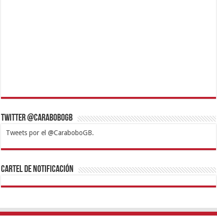
Twitter @CaraboboGB
Tweets por el @CaraboboGB.
1xbet
https://mvbcasino.com/
Betturkey
Betist
Kralbet
Supertotobet
Tipobet
Matadorbet
Mariobet
Cartel de Notificación