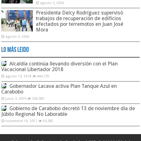
agosto 5, 2026
Presidenta Delcy Rodríguez supervisó
trabajos de recuperación de edificios
afectados por terremotos en Juan José
Mora
agosto 5, 2026
Lo Más Leido
Alcaldía continúa llevando diversión con el Plan
Vacacional Libertador 2018
agosto 13, 2018
444,735
Gobernador Lacava activa Plan Tanque Azul en
Carabobo
junio 3, 2019
330,385
Gobierno de Carabobo decretó 13 de noviembre día de
Júbilo Regional No Laborable
noviembre 10, 2017
63,382