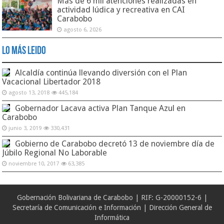
Más de 6 mil atenciones realizadas en
actividad lúdica y recreativa en CAI
Carabobo
agosto 6, 2026
Lo Más Leido
Alcaldía continúa llevando diversión con el Plan
Vacacional Libertador 2018
agosto 13, 2018
445,184
Gobernador Lacava activa Plan Tanque Azul en
Carabobo
junio 3, 2019
330,431
Gobierno de Carabobo decretó 13 de noviembre día de
Júbilo Regional No Laborable
noviembre 10, 2017
63,385
Gobernación Bolivariana de Carabobo | RIF: G-20000152-6 |
Secretaría de Comunicación e Información | Dirección General de
Informática