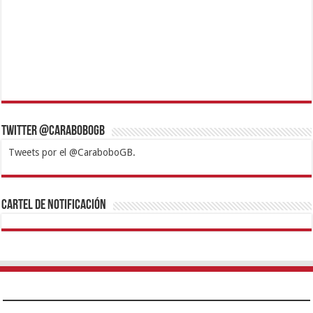
Twitter @CaraboboGB
Tweets por el @CaraboboGB.
1xbet
https://mvbcasino.com/
Betturkey
Betist
Kralbet
Supertotobet
Tipobet
Matadorbet
Mariobet
Cartel de Notificación