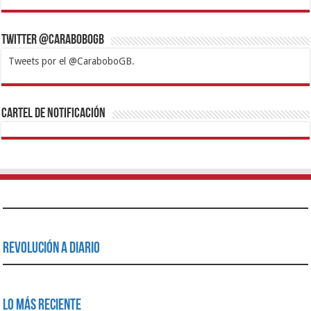
Twitter @CaraboboGB
Tweets por el @CaraboboGB.
1xbet
https://mvbcasino.com/
Betturkey
Betist
Kralbet
Supertotobet
Tipobet
Matadorbet
Mariobet
Cartel de Notificación
Revolución a Diario
Lo Más Reciente