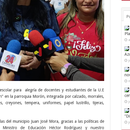
P
Pl
a
Az
j
no
n
 escolar para alegría de docentes y estudiantes de la U.E
ce
n” en la parroquia Morón, integrada por calzado, morrales,
j
s, creyones, tempera, uniformes, papel lustrillo, tijeras,
“D
las del municipio Juan José Mora, gracias a las políticas de
j
l Ministro de Educación Héctor Rodríguez y nuestro