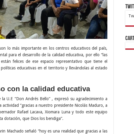
Twi
Tw
1x
ht
Cart
on lo más importante en los centros educativos del país,
al para el desarrollo de la calidad educativa, por ello “las
stán felices de ese espacio representativo que tiene el
olíticas educativas en el territorio y llevándolas al estado
o con la calidad educativa
e la U.E “Don Andrés Bello” , expresó su agradecimiento a
a actividad “gracias a nuestro presidente Nicolás Maduro, a
obernador Rafael Lacava, Xiomara Luna y todo este equipo
ta dotación, que Dios los bendiga”.
arin Machado señaló “hoy es una realidad que gracias a las