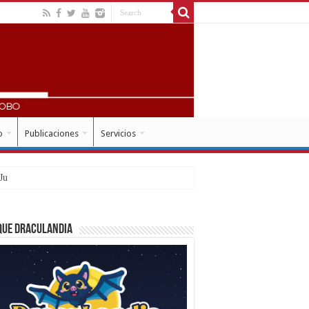
o
Publicaciones
Servicios
que Draculandia