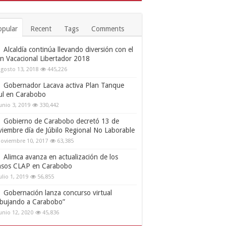
opular
Recent
Tags
Comments
Alcaldía continúa llevando diversión con el
an Vacacional Libertador 2018
gosto 13, 2018
445,226
Gobernador Lacava activa Plan Tanque
ul en Carabobo
unio 3, 2019
330,442
Gobierno de Carabobo decretó 13 de
viembre día de Júbilo Regional No Laborable
oviembre 10, 2017
63,385
Alimca avanza en actualización de los
nsos CLAP en Carabobo
ulio 1, 2019
56,855
Gobernación lanza concurso virtual
ibujando a Carabobo”
unio 12, 2020
45,836