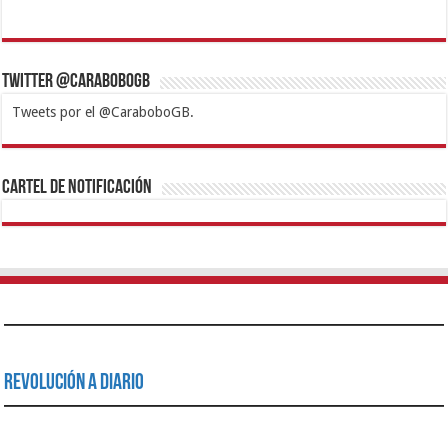
Twitter @CaraboboGB
Tweets por el @CaraboboGB.
1xbet
https://mvbcasino.com/
Betturkey
Betist
Kralbet
Supertotobet
Tipobet
Matadorbet
Mariobet
Cartel de Notificación
Revolución a Diario