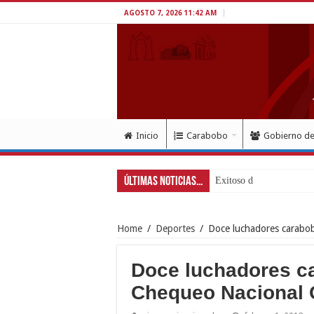
AGOSTO 7, 2026 11:42 AM
Inicio
Carabobo
Gobierno d
Últimas Noticias...
Exitoso despliegue de sa
Home
/
Deportes
/
Doce luchadores carabo
Doce luchadores c
Chequeo Nacional 