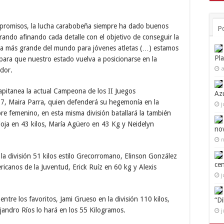
mpromisos, la lucha carabobeña siempre ha dado buenos
P
rando afinando cada detalle con el objetivo de conseguir la
tiva más grande del mundo para jóvenes atletas (…) estamos
Pl
para que nuestro estado vuelva a posicionarse en la
a
ador.
apitanea la actual Campeona de los II Juegos
Az
7, Maira Parra, quien defenderá su hegemonía en la
j
ibre femenino, en esta misma división batallará la también
ioja en 43 kilos, María Agüero en 43 Kg y Neidelyn
no
n
 la división 51 kilos estilo Grecorromano, Elinson González
ce
icanos de la Juventud, Erick Ruíz en 60 kg y Alexis
j
 entre los favoritos, Jami Grueso en la división 110 kilos,
“D
ejandro Ríos lo hará en los 55 Kilogramos.
j