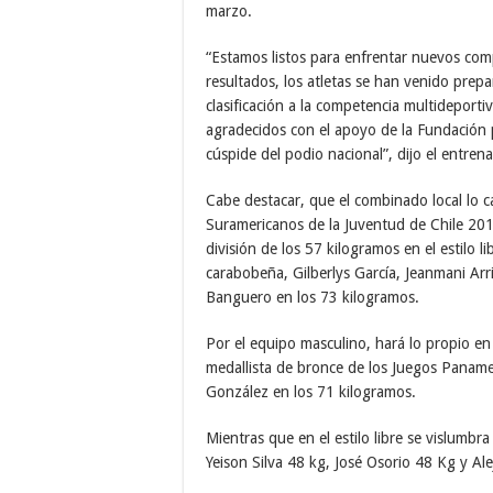
marzo.
“Estamos listos para enfrentar nuevos co
resultados, los atletas se han venido prepa
clasificación a la competencia multidepor
agradecidos con el apoyo de la Fundación 
cúspide del podio nacional”, dijo el entren
Cabe destacar, que el combinado local lo c
Suramericanos de la Juventud de Chile 201
división de los 57 kilogramos en el estilo l
carabobeña, Gilberlys García, Jeanmani Arr
Banguero en los 73 kilogramos.
Por el equipo masculino, hará lo propio en
medallista de bronce de los Juegos Panamer
González en los 71 kilogramos.
Mientras que en el estilo libre se vislumbra
Yeison Silva 48 kg, José Osorio 48 Kg y Al