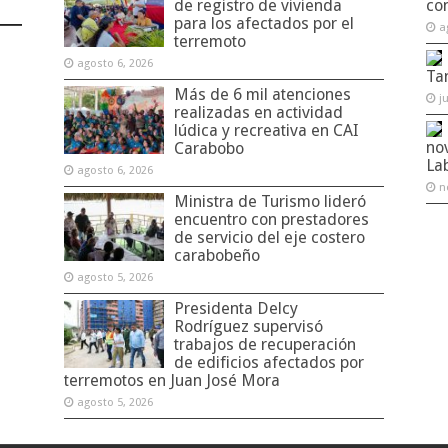
de registro de vivienda
co
para los afectados por el
a
terremoto
agosto 6, 2026
Ta
Más de 6 mil atenciones
j
realizadas en actividad
lúdica y recreativa en CAI
no
Carabobo
La
agosto 6, 2026
n
Ministra de Turismo lideró
encuentro con prestadores
de servicio del eje costero
carabobeño
agosto 5, 2026
Presidenta Delcy
Rodríguez supervisó
trabajos de recuperación
de edificios afectados por
terremotos en Juan José Mora
agosto 5, 2026