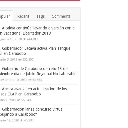
opular
Recent
Tags
Comments
Alcaldía continúa llevando diversión con el
an Vacacional Libertador 2018
gosto 13, 2018
444,817
Gobernador Lacava activa Plan Tanque
ul en Carabobo
unio 3, 2019
330,397
Gobierno de Carabobo decretó 13 de
viembre día de Júbilo Regional No Laborable
oviembre 10, 2017
63,383
Alimca avanza en actualización de los
nsos CLAP en Carabobo
ulio 1, 2019
56,848
Gobernación lanza concurso virtual
ibujando a Carabobo”
unio 12, 2020
45,833