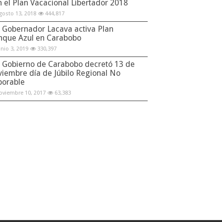
n el Plan Vacacional Libertador 2018
gosto 13, 2018
444,817
Gobernador Lacava activa Plan
nque Azul en Carabobo
unio 3, 2019
330,397
Gobierno de Carabobo decretó 13 de
viembre día de Júbilo Regional No
borable
oviembre 10, 2017
63,383