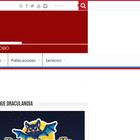
o
Publicaciones
Servicios
que Draculandia