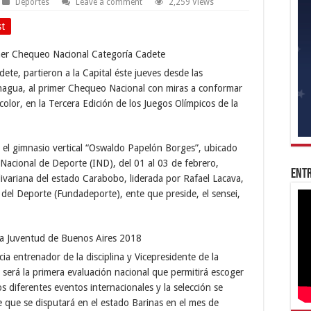
Deportes
Leave a comment
2,259 Views
st
te, partieron a la Capital éste jueves desde las
uanagua, al primer Chequeo Nacional con miras a conformar
icolor, en la Tercera Edición de los Juegos Olímpicos de la
n el gimnasio vertical “Oswaldo Papelón Borges”, ubicado
 Nacional de Deporte (IND), del 01 al 03 de febrero,
Entr
ivariana del estado Carabobo, liderada por Rafael Lacava,
o del Deporte (Fundadeporte), ente que preside, el sensei,
cia entrenador de la disciplina y Vicepresidente de la
 será la primera evaluación nacional que permitirá escoger
os diferentes eventos internacionales y la selección se
 que se disputará en el estado Barinas en el mes de