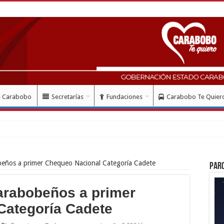
e Carabobo
Secretarías
Fundaciones
Carabobo Te Quier
lud con instalación gr
beños a primer Chequeo Nacional Categoría Cadete
Par
arabobeños a primer
Categoría Cadete