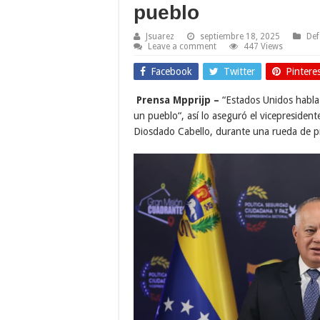
pueblo
Jsuarez
septiembre 18, 2025
Def
Leave a comment
447 Views
Facebook
Twitter
Pintere
Prensa Mpprijp –
“Estados Unidos habla 
un pueblo“, así lo aseguró el vicepresident
Diosdado Cabello, durante una rueda de p