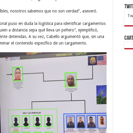
Twi
íbles, nosotros sabemos que no son verdad”, aseveró.
Tw
orial puso en duda la logística para identificar cargamentos
1x
ht
uien a distancia sepa qué lleva un peñero”, ejemplificó,
mente detenidas. A su vez, Cabello argumentó que, sin una
Cart
erminar el contenido específico de un cargamento.