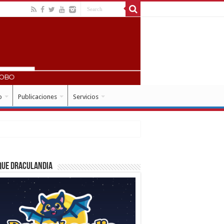
o
Publicaciones
Servicios
que Draculandia