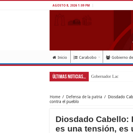
AGOSTO 8, 2026 1:09 PM
Inicio
Carabobo
Gobierno d
Últimas Noticias...
Gobernador Lacava a un 
Home
/
Defensa de la patria
/
Diosdado Cabe
contra el pueblo
Diosdado Cabello: 
es una tensión, es 