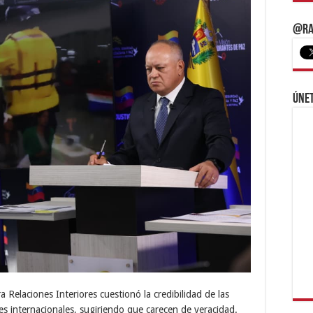
@Ra
Únet
a Relaciones Interiores cuestionó la credibilidad de las
tes internacionales, sugiriendo que carecen de veracidad.