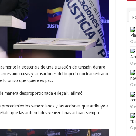
P
Pl
a
Az
j
icamente la existencia de una situación de tensión dentro
onstantes amenazas y acusaciones del imperio norteamericano
no
e lo único que quiere es paz.
n
 de manera desproporcionada e ilegal”, afirmó
ce
s procedimientos venezolanos y las acciones que atribuye a
j
señaló que las autoridades venezolanas actúan siempre
“D
j