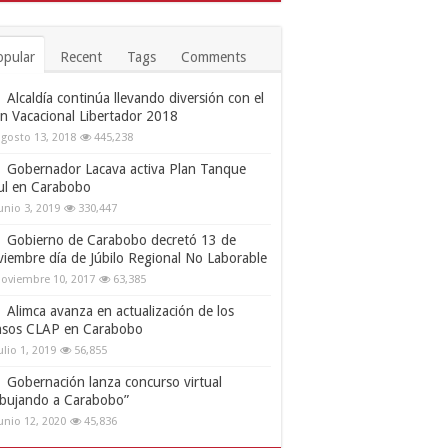
opular
Recent
Tags
Comments
Alcaldía continúa llevando diversión con el
an Vacacional Libertador 2018
gosto 13, 2018
445,238
Gobernador Lacava activa Plan Tanque
ul en Carabobo
unio 3, 2019
330,447
Gobierno de Carabobo decretó 13 de
viembre día de Júbilo Regional No Laborable
oviembre 10, 2017
63,385
Alimca avanza en actualización de los
nsos CLAP en Carabobo
ulio 1, 2019
56,855
Gobernación lanza concurso virtual
ibujando a Carabobo”
unio 12, 2020
45,836