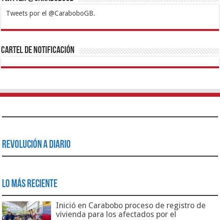
Tweets por el @CaraboboGB.
1xbet
https://mvbcasino.com/
Betturkey
Betist
Kralbet
Supertotobet
Tipobet
Matadorbet
Mariobet
Cartel de Notificación
Revolución a Diario
Lo Más Reciente
Inició en Carabobo proceso de registro de
vivienda para los afectados por el