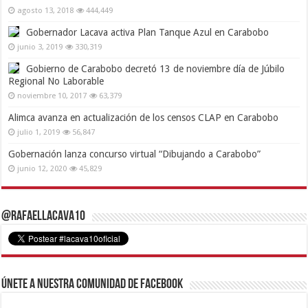
agosto 13, 2018
444,449
Gobernador Lacava activa Plan Tanque Azul en Carabobo
junio 3, 2019
330,319
Gobierno de Carabobo decretó 13 de noviembre día de Júbilo
Regional No Laborable
noviembre 10, 2017
63,379
Alimca avanza en actualización de los censos CLAP en Carabobo
julio 1, 2019
56,847
Gobernación lanza concurso virtual “Dibujando a Carabobo”
junio 12, 2020
45,829
@RafaelLacava10
Únete a nuestra comunidad de Facebook