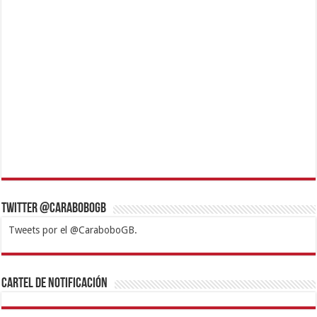
Twitter @CaraboboGB
Tweets por el @CaraboboGB.
1xbet
https://mvbcasino.com/
Betturkey
Betist
Kralbet
Supertotobet
Tipobet
Matadorbet
Mariobet
Cartel de Notificación