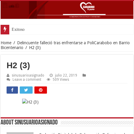
Exitoso despliegue de salud con insta
Home
/
Delincuente falleció tras enfrentarse a PoliCarabobo en Barrio
Bicentenario
/
H2 (3)
H2 (3)
sinusuarioasignado
julio 22, 2019
Leave a comment
509 Views
About sinusuarioasignado