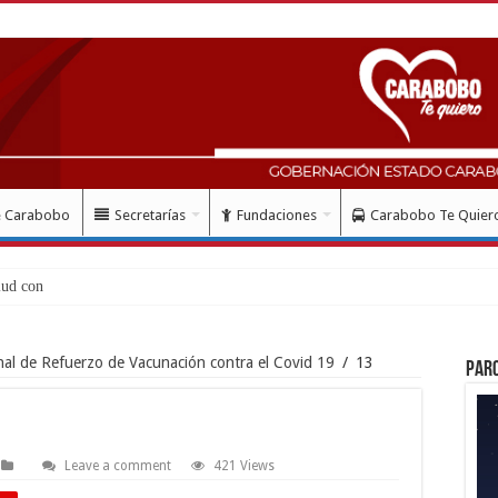
e Carabobo
Secretarías
Fundaciones
Carabobo Te Quier
lud con instalación gratuita de marcapa
al de Refuerzo de Vacunación contra el Covid 19
/
13
Par
Leave a comment
421 Views