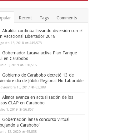
opular
Recent
Tags
Comments
Alcaldía continúa llevando diversión con el
an Vacacional Libertador 2018
gosto 13, 2018
445,573
Gobernador Lacava activa Plan Tanque
ul en Carabobo
unio 3, 2019
330,516
Gobierno de Carabobo decretó 13 de
viembre día de Júbilo Regional No Laborable
oviembre 10, 2017
63,388
Alimca avanza en actualización de los
nsos CLAP en Carabobo
ulio 1, 2019
56,857
Gobernación lanza concurso virtual
ibujando a Carabobo”
unio 12, 2020
45,838