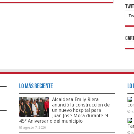
Twi
Tw
1x
ht
Cart
Lo Más Reciente
Lo 
Alcaldesa Emily Riera
anunció la construcción de
co
un nuevo hospital para
a
Juan José Mora durante el
45° Aniversario del municipio
Ta
agosto 7, 2026
j