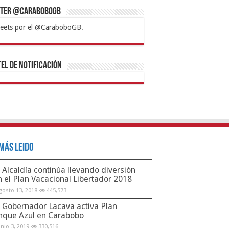
tter @CaraboboGB
eets por el @CaraboboGB.
bet
tps://mvbcasino.com/
Betturkey
Betist
Kralbet
Supertotobet
Tipobet
Matadorbet
Mariobet
Bahis
el de Notificación
Más Leido
Alcaldía continúa llevando diversión
n el Plan Vacacional Libertador 2018
gosto 13, 2018
445,573
Gobernador Lacava activa Plan
nque Azul en Carabobo
unio 3, 2019
330,516