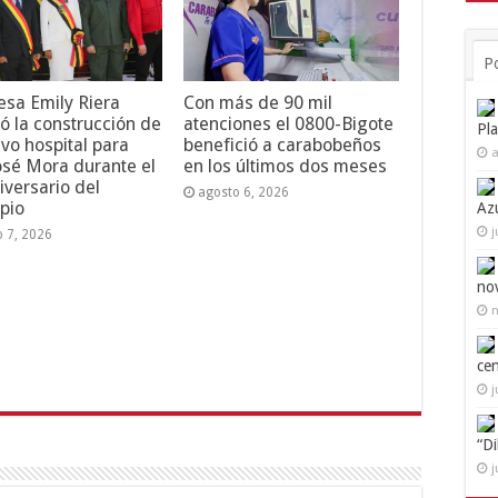
P
esa Emily Riera
Con más de 90 mil
ó la construcción de
atenciones el 0800-Bigote
Pl
vo hospital para
benefició a carabobeños
a
osé Mora durante el
en los últimos dos meses
iversario del
agosto 6, 2026
pio
Az
j
o 7, 2026
no
n
ce
j
“D
j