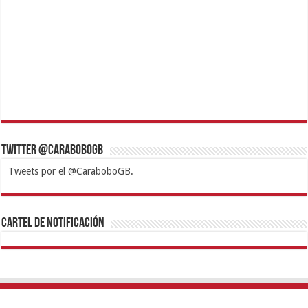
Twitter @CaraboboGB
Tweets por el @CaraboboGB.
1xbet
https://mvbcasino.com/
Betturkey
Betist
Kralbet
Supertotobet
Tipobet
Matadorbet
Mariobet
Cartel de Notificación