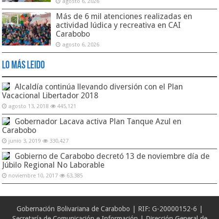
agosto 6, 2026
Más de 6 mil atenciones realizadas en
actividad lúdica y recreativa en CAI
Carabobo
agosto 6, 2026
Lo Más Leido
Alcaldía continúa llevando diversión con el Plan
Vacacional Libertador 2018
agosto 13, 2018
445,121
Gobernador Lacava activa Plan Tanque Azul en
Carabobo
junio 3, 2019
330,427
Gobierno de Carabobo decretó 13 de noviembre día de
Júbilo Regional No Laborable
noviembre 10, 2017
63,385
Gobernación Bolivariana de Carabobo | RIF: G-20000152-6 |
Secretaría de Comunicación e Información | Dirección General de