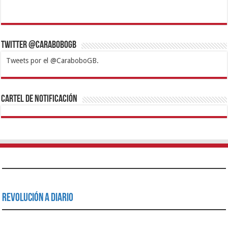
Twitter @CaraboboGB
Tweets por el @CaraboboGB.
1xbet
https://mvbcasino.com/
Betturkey
Betist
Kralbet
Supertotobet
Tipobet
Matadorbet
Mariobet
Cartel de Notificación
Revolución a Diario