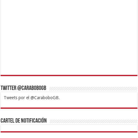
Twitter @CaraboboGB
Tweets por el @CaraboboGB.
1xbet
https://mvbcasino.com/
Betturkey
Betist
Kralbet
Supertotobet
Tipobet
Matadorbet
Mariobet
Cartel de Notificación