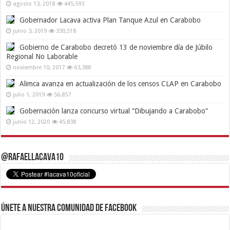
agosto 13, 2018
445,593
Gobernador Lacava activa Plan Tanque Azul en Carabobo
junio 3, 2019
330,518
Gobierno de Carabobo decretó 13 de noviembre día de Júbilo
Regional No Laborable
noviembre 10, 2017
63,388
Alimca avanza en actualización de los censos CLAP en Carabobo
julio 1, 2019
56,857
Gobernación lanza concurso virtual “Dibujando a Carabobo”
junio 12, 2020
45,838
@RafaelLacava10
Únete a nuestra comunidad de Facebook