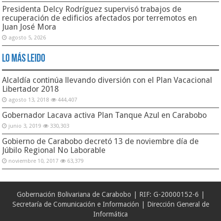
Presidenta Delcy Rodríguez supervisó trabajos de
recuperación de edificios afectados por terremotos en
Juan José Mora
agosto 5, 2026
Lo Más Leido
Alcaldía continúa llevando diversión con el Plan Vacacional
Libertador 2018
agosto 13, 2018
444,407
Gobernador Lacava activa Plan Tanque Azul en Carabobo
junio 3, 2019
330,303
Gobierno de Carabobo decretó 13 de noviembre día de
Júbilo Regional No Laborable
noviembre 10, 2017
63,379
Gobernación Bolivariana de Carabobo | RIF: G-20000152-6 |
Secretaría de Comunicación e Información | Dirección General de
Informática