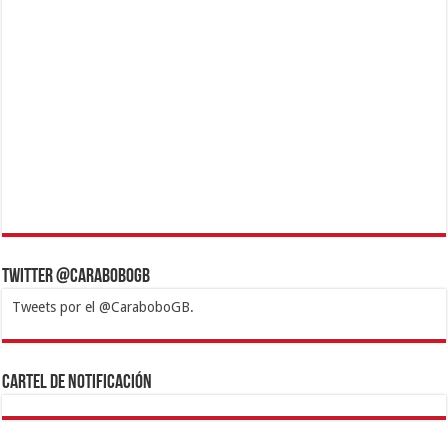
Twitter @CaraboboGB
Tweets por el @CaraboboGB.
1xbet
https://mvbcasino.com/
Betturkey
Betist
Kralbet
Supertotobet
Tipobet
Matadorbet
Mariobet
Cartel de Notificación