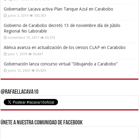
Gobernador Lacava activa Plan Tanque Azul en Carabobo
junio 3, 2019
330,303
Gobierno de Carabobo decretó 13 de noviembre día de Júbilo
Regional No Laborable
noviembre 10, 2017
63,379
Alimca avanza en actualización de los censos CLAP en Carabobo
julio 1, 2019
56,847
Gobernación lanza concurso virtual “Dibujando a Carabobo”
junio 12, 2020
45,829
@RafaelLacava10
Únete a nuestra comunidad de Facebook