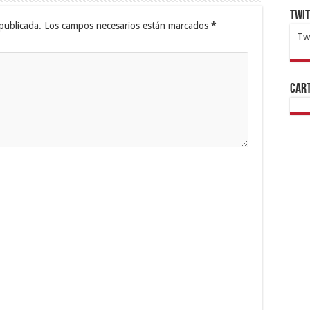
Twi
publicada.
Los campos necesarios están marcados
*
Tw
1x
ht
Cart