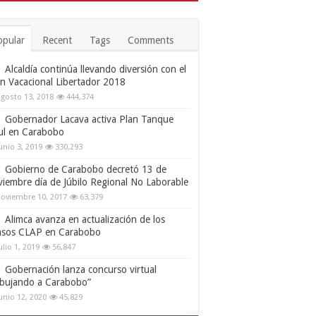
opular
Recent
Tags
Comments
Alcaldía continúa llevando diversión con el
an Vacacional Libertador 2018
gosto 13, 2018
444,374
Gobernador Lacava activa Plan Tanque
ul en Carabobo
unio 3, 2019
330,293
Gobierno de Carabobo decretó 13 de
viembre día de Júbilo Regional No Laborable
oviembre 10, 2017
63,379
Alimca avanza en actualización de los
nsos CLAP en Carabobo
ulio 1, 2019
56,847
Gobernación lanza concurso virtual
ibujando a Carabobo”
unio 12, 2020
45,829