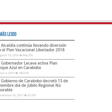
Más Leido
Alcaldía continúa llevando diversión
n el Plan Vacacional Libertador 2018
gosto 13, 2018
444,374
Gobernador Lacava activa Plan
nque Azul en Carabobo
unio 3, 2019
330,293
Gobierno de Carabobo decretó 13 de
viembre día de Júbilo Regional No
borable
oviembre 10, 2017
63,379