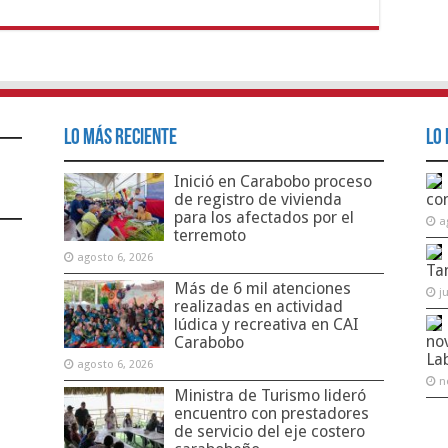
Lo Más Reciente
Lo 
Inició en Carabobo proceso
de registro de vivienda
co
para los afectados por el
a
terremoto
agosto 6, 2026
Ta
Más de 6 mil atenciones
j
realizadas en actividad
lúdica y recreativa en CAI
no
Carabobo
La
agosto 6, 2026
n
Ministra de Turismo lideró
encuentro con prestadores
de servicio del eje costero