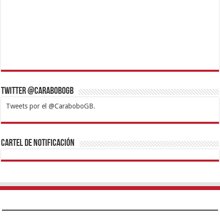
Twitter @CaraboboGB
Tweets por el @CaraboboGB.
1xbet
https://mvbcasino.com/
Betturkey
Betist
Kralbet
Supertotobet
Tipobet
Matadorbet
Mariobet
Cartel de Notificación