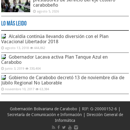
carabobeño
agosto 5, 2026
Lo Más Leido
Alcaldía continúa llevando diversión con el Plan
Vacacional Libertador 2018
agosto 13, 2018
444,862
Gobernador Lacava activa Plan Tanque Azul en
Carabobo
junio 3, 2019
330,404
Gobierno de Carabobo decretó 13 de noviembre día de
Júbilo Regional No Laborable
noviembre 10, 2017
63,384
Gobernación Bolivariana de Carabobo | RIF: G-20000152-6 |
Secretaría de Comunicación e Información | Dirección General de
Informática