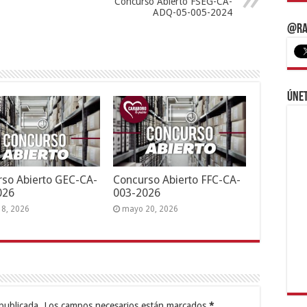
Concurso Abierto FSEG-CA-
ADQ-05-005-2024
@Ra
Únet
so Abierto GEC-CA-
Concurso Abierto FFC-CA-
026
003-2026
18, 2026
mayo 20, 2026
publicada.
Los campos necesarios están marcados
*