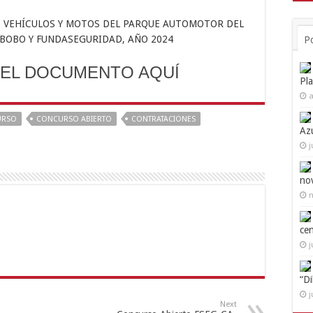
S VEHÍCULOS Y MOTOS DEL PARQUE AUTOMOTOR DEL
ABOBO Y FUNDASEGURIDAD, AÑO 2024
P
EL DOCUMENTO AQUÍ
Pl
a
URSO
CONCURSO ABIERTO
CONTRATACIONES
Az
j
no
n
ce
j
“D
j
Next