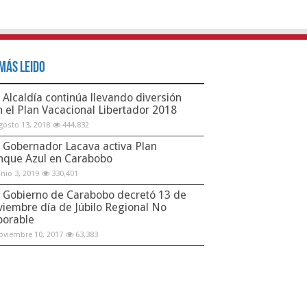
Más Leido
Alcaldía continúa llevando diversión
n el Plan Vacacional Libertador 2018
gosto 13, 2018
444,832
Gobernador Lacava activa Plan
nque Azul en Carabobo
unio 3, 2019
330,401
Gobierno de Carabobo decretó 13 de
viembre día de Júbilo Regional No
borable
oviembre 10, 2017
63,383