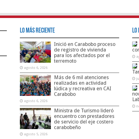
Lo Más Reciente
Lo 
Inició en Carabobo proceso
de registro de vivienda
co
para los afectados por el
a
terremoto
agosto 6, 2026
Ta
Más de 6 mil atenciones
j
realizadas en actividad
lúdica y recreativa en CAI
no
Carabobo
La
agosto 6, 2026
n
Ministra de Turismo lideró
encuentro con prestadores
de servicio del eje costero
carabobeño
agosto 5, 2026