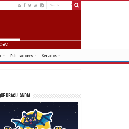
o
Publicaciones
Servicios
que Draculandia