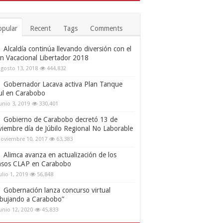
opular
Recent
Tags
Comments
Alcaldía continúa llevando diversión con el
an Vacacional Libertador 2018
gosto 13, 2018
444,832
Gobernador Lacava activa Plan Tanque
ul en Carabobo
unio 3, 2019
330,401
Gobierno de Carabobo decretó 13 de
viembre día de Júbilo Regional No Laborable
oviembre 10, 2017
63,383
Alimca avanza en actualización de los
nsos CLAP en Carabobo
ulio 1, 2019
56,848
Gobernación lanza concurso virtual
ibujando a Carabobo”
unio 12, 2020
45,833