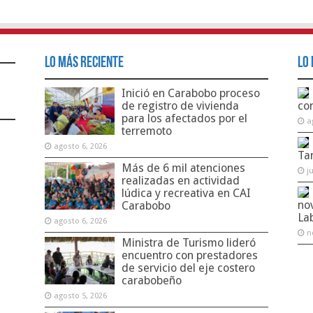
Lo Más Reciente
Lo 
Inició en Carabobo proceso
de registro de vivienda
co
para los afectados por el
a
terremoto
agosto 6, 2026
Ta
Más de 6 mil atenciones
j
realizadas en actividad
lúdica y recreativa en CAI
no
Carabobo
La
agosto 6, 2026
n
Ministra de Turismo lideró
encuentro con prestadores
de servicio del eje costero
carabobeño
agosto 5, 2026