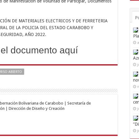
o de Manifestación de Voluntad de Participar, Documentos
P
CIÓN DE MATERIALES ELECTRICOS Y DE FERRETERIA
AL DE LA POLICIA DEL ESTADO CARABOBO Y
EGURIDAD, AÑO 2022.
Pl
a
el documento aquí
Az
j
RSO ABIERTO
no
n
ce
obernación Bolivariana de Carabobo | Secretaría de
ón | Dirección de Diseño y Creación
j
“D
j