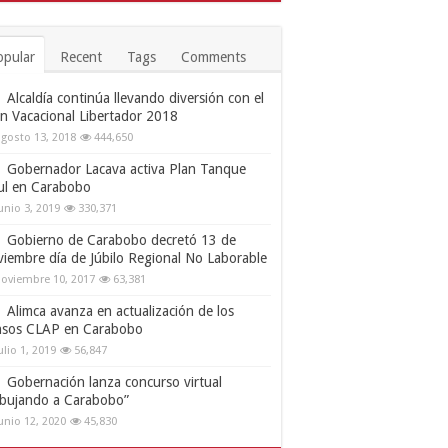
opular
Recent
Tags
Comments
Alcaldía continúa llevando diversión con el
an Vacacional Libertador 2018
gosto 13, 2018
444,650
Gobernador Lacava activa Plan Tanque
ul en Carabobo
unio 3, 2019
330,371
Gobierno de Carabobo decretó 13 de
viembre día de Júbilo Regional No Laborable
oviembre 10, 2017
63,381
Alimca avanza en actualización de los
nsos CLAP en Carabobo
ulio 1, 2019
56,847
Gobernación lanza concurso virtual
ibujando a Carabobo”
unio 12, 2020
45,830