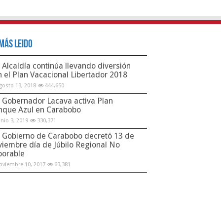
Más Leido
Alcaldía continúa llevando diversión
n el Plan Vacacional Libertador 2018
gosto 13, 2018
444,650
Gobernador Lacava activa Plan
nque Azul en Carabobo
unio 3, 2019
330,371
Gobierno de Carabobo decretó 13 de
viembre día de Júbilo Regional No
borable
oviembre 10, 2017
63,381