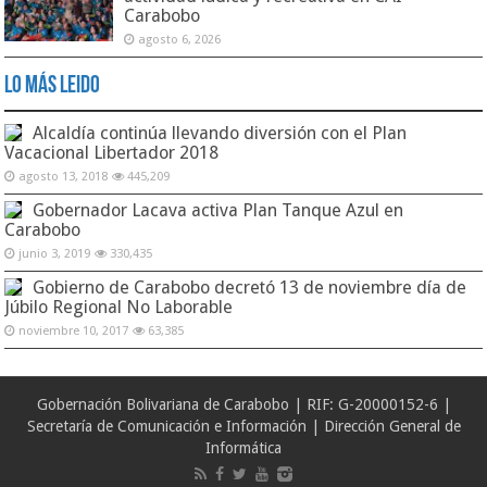
Carabobo
agosto 6, 2026
Lo Más Leido
Alcaldía continúa llevando diversión con el Plan
Vacacional Libertador 2018
agosto 13, 2018
445,209
Gobernador Lacava activa Plan Tanque Azul en
Carabobo
junio 3, 2019
330,435
Gobierno de Carabobo decretó 13 de noviembre día de
Júbilo Regional No Laborable
noviembre 10, 2017
63,385
Gobernación Bolivariana de Carabobo | RIF: G-20000152-6 |
Secretaría de Comunicación e Información | Dirección General de
Informática