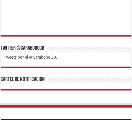
Twitter @CaraboboGB
Tweets por el @CaraboboGB.
1xbet
https://mvbcasino.com/
Betturkey
Betist
Kralbet
Supertotobet
Tipobet
Matadorbet
Mariobet
Cartel de Notificación